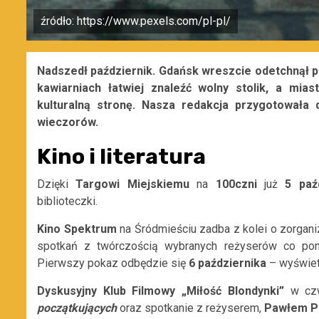
źródło: https://www.pexels.com/pl-pl/
Nadszedł październik. Gdańsk wreszcie odetchnął po 
kawiarniach łatwiej znaleźć wolny stolik, a mi
kulturalną stronę. Nasza redakcja przygotowała 
wieczorów.
Kino i literatura
Dzięki
Targowi Miejskiemu
na
100czni
już
5 paź
biblioteczki.
Kino Spektrum
na Śródmieściu zadba z kolei o zorgan
spotkań z twórczością wybranych reżyserów co po
Pierwszy pokaz odbędzie się
6 października
– wyświet
Dyskusyjny Klub Filmowy „Miłość Blondynki”
w czw
początkujących
oraz spotkanie z reżyserem,
Pawłem P