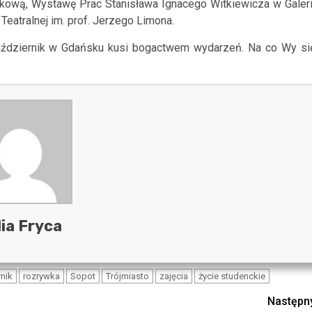
kową, Wystawę Prac Stanisława Ignacego Witkiewicza w Galeri
eatralnej im. prof. Jerzego Limona.
 październik w Gdańsku kusi bogactwem wydarzeń. Na co Wy si
lia Fryca
nik
rozrywka
Sopot
Trójmiasto
zajęcia
życie studenckie
Następn