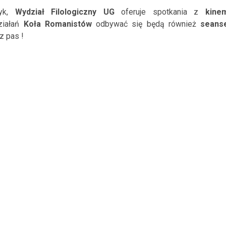
zyk,
Wydział Filologiczny UG
oferuje spotkania z
kine
ziałań
Koła Romanistów
odbywać się będą również
seans
z pas !