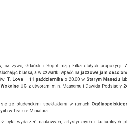
ą na żywo, Gdańsk i Sopot mają kilka stałych propozycji. 
słuchając bluesa, a w czwartki wpaść na
jazzowe jam session
tów:
T. Love
–
11 października
o 20.00 w
Starym Maneżu
lub
o Wokalne UG
z utworami m.in. Maanamu i Dawida Podsiadły
2
się ze studenckimi spektaklami w ramach
Ogólnopolskieg
wych
w Teatrze Miniatura.
ż cykl wydarzeń naukowych, artystycznych i kulturalnych pt