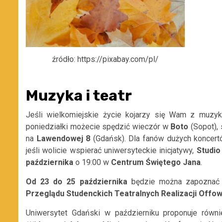
źródło: https://pixabay.com/pl/
Muzyka i teatr
Jeśli wielkomiejskie życie kojarzy się Wam z muzyk
poniedziałki możecie spędzić wieczór w
Boto
(Sopot), 
na
Lawendowej 8
(Gdańsk). Dla fanów dużych koncer
jeśli wolicie wspierać uniwersyteckie inicjatywy,
Studi
października
o 19:00 w
Centrum Świętego Jana
.
Od 23 do 25 października
będzie można zapoznać 
Przeglądu Studenckich Teatralnych Realizacji Offo
Uniwersytet Gdański w październiku proponuje równie