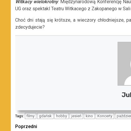
Witkacy wielokrotny
: Międzynarodową Konferencję Nau
UG oraz spektakl Teatru Witkacego z Zakopanego w Sali T
Choć dni stają się krótsze, a wieczory chłodniejsze,
zdecydujecie?
Ju
filmy
gdańsk
hobby
jesień
kino
Koncerty
paździer
Tags:
Zobacz
Poprzedni