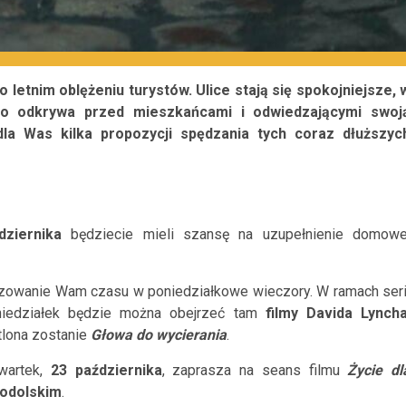
letnim oblężeniu turystów. Ulice stają się spokojniejsze, 
asto odkrywa przed mieszkańcami i odwiedzającymi swoj
dla Was kilka propozycji spędzania tych coraz dłuższyc
dziernika
będziecie mieli szansę na uzupełnienie domowe
izowanie Wam czasu w poniedziałkowe wieczory. W ramach seri
niedziałek będzie można obejrzeć tam
filmy Davida Lynch
lona zostanie
Głowa do wycierania
.
artek,
23 października
, zaprasza na seans filmu
Życie dl
odolskim
.