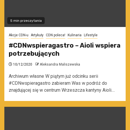
5 min przeczytania
Akcje CDN-u
Artykuły
CDN poleca!
Kulinaria
Lifestyle
#CDNwspieragastro – Aioli wspiera
potrzebujących
10/12/2020
Aleksandra Maliszewska
Archiwum własne W piątym już odcinku serii
#CDNwspieragastro zabieram Was w podróż do
znajdującej się w centrum Wrzeszcza kantyny Aioli....