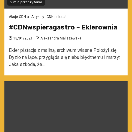
2 min przeczytania
Akcje CDN-u
Artykuły
CDN poleca!
#CDNwspieragastro – Eklerownia
18/01/2021
Aleksandra Maliszewska
Ekler pistacja z maliną, archiwum własne Położył się
Dyzio na łące, przygląda się niebu błękitnemu i marzy:
Jaka szkoda, że...