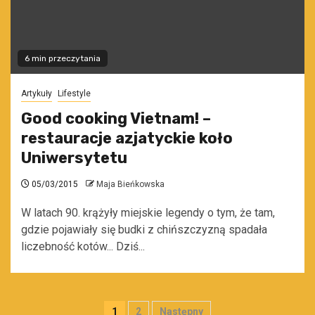
6 min przeczytania
Artykuły
Lifestyle
Good cooking Vietnam! –
restauracje azjatyckie koło
Uniwersytetu
05/03/2015
Maja Bieńkowska
W latach 90. krążyły miejskie legendy o tym, że tam,
gdzie pojawiały się budki z chińszczyzną spadała
liczebność kotów... Dziś...
Stronicowanie
1
2
Następny