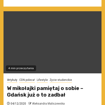
4 min przeczytania
Artykuły
CDN poleca!
Lifestyle
Życie studenckie
W mikołajki pamiętaj o sobie –
Gdańsk już o to zadbał
04/12/2020
Aleksandra Maliszewska