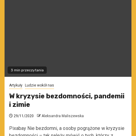
3 min przeczytania
Artykuły
Ludzie wokół nas
W kryzysie bezdomności, pandemii
i zimie
29/11/2020
Aleksandra Maliszewska
Pixabay Nie bezdomni, a osoby pogrążone w kryzysie
bezdomności – tak należy mówić o tych, którzy z