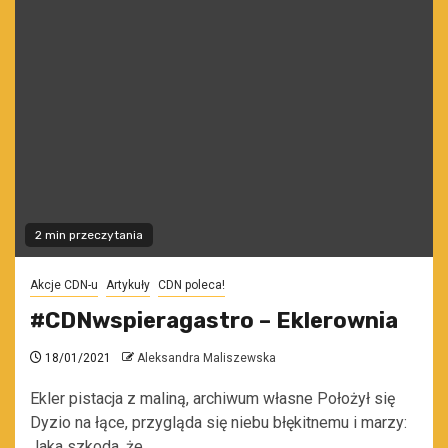
2 min przeczytania
Akcje CDN-u
Artykuły
CDN poleca!
#CDNwspieragastro – Eklerownia
18/01/2021
Aleksandra Maliszewska
Ekler pistacja z maliną, archiwum własne Położył się
Dyzio na łące, przygląda się niebu błękitnemu i marzy:
Jaka szkoda, że...