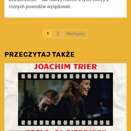
różnych powodów wylądowali...
Stronicowanie
1
2
Następny
wpisów
PRZECZYTAJ TAKŻE