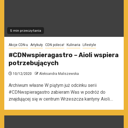
5 min przeczytania
Akcje CDN-u
Artykuły
CDN poleca!
Kulinaria
Lifestyle
#CDNwspieragastro – Aioli wspiera
potrzebujących
10/12/2020
Aleksandra Maliszewska
Archiwum własne W piątym już odcinku serii
#CDNwspieragastro zabieram Was w podróż do
znajdującej się w centrum Wrzeszcza kantyny Aioli....