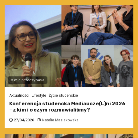
8 min przeczytania
Aktualności
Lifestyle
Życie studenckie
Konferencja studencka Mediaucze(L)ni 2026
– z kim i o czym rozmawialiśmy?
27/04/2026
Natalia Maziakowska