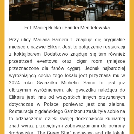
Fot. Maciej Bućko i Sandra Mendelewska
Przy ulicy Mariana Hamera 1 znajduje się oryginalne
miejsce o nazwie Eliksir. Jest to połączenie restauracji
z koktajlbarem. Dodatkowo znajduje się tam również
przestrzeń eventowa oraz cigar room (miejsce
przeznaczone dla fanów cygar). Jednak najbardziej
wyróżniającą cechą tego lokalu jest przyznana mu w
2024 roku Gwiazdka Michelin. Samo to jest już
olbrzymim wyróżnieniem, ale gwiazdka należąca do
Eliksiru jest inna od wszystkich innych przyznanych
dotychczas w Polsce, ponieważ jest ona zielona.
Restauracja z gdańskiego Garnizonu zasłużyła sobie na
to odznaczenie dzięki swojej doskonałości kulinarnej
znad wyraz przeciętnymi zobowiązaniami do ochrony
środowiska. „The Green Star” nadawana jest dla lokali,