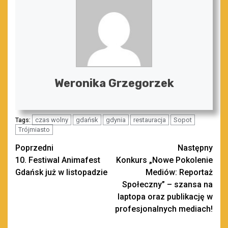
Weronika Grzegorzek
czas wolny
gdańsk
gdynia
restauracja
Sopot
Tags:
Trójmiasto
Zobacz
Poprzedni
Następny
10. Festiwal Animafest
Konkurs „Nowe Pokolenie
wpisy
Gdańsk już w listopadzie
Mediów: Reportaż
Społeczny” – szansa na
laptopa oraz publikację w
profesjonalnych mediach!