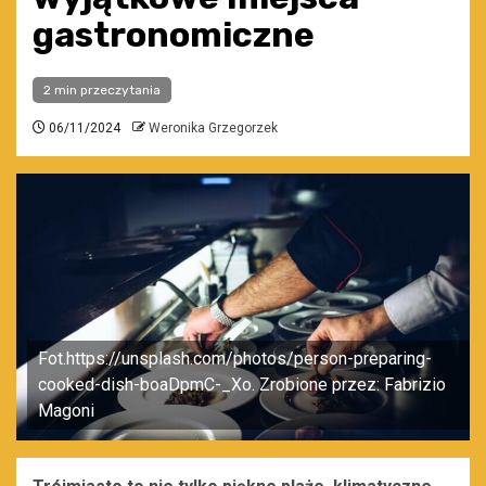
gastronomiczne
2 min przeczytania
06/11/2024
Weronika Grzegorzek
Fot.https://unsplash.com/photos/person-preparing-
cooked-dish-boaDpmC-_Xo. Zrobione przez: Fabrizio
Magoni