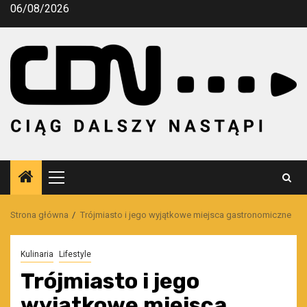
Przejdź
06/08/2026
do
treści
Menu
główne
Strona główna
Trójmiasto i jego wyjątkowe miejsca gastronomiczne
Kulinaria
Lifestyle
Trójmiasto i jego
wyjątkowe miejsca