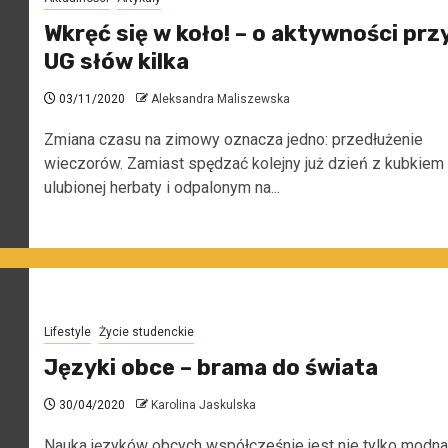
Wkręć się w koło! – o aktywności prz
UG słów kilka
03/11/2020
Aleksandra Maliszewska
Zmiana czasu na zimowy oznacza jedno: przedłużenie
wieczorów. Zamiast spędzać kolejny już dzień z kubkiem
ulubionej herbaty i odpalonym na...
Lifestyle
Życie studenckie
Języki obce – brama do świata
30/04/2020
Karolina Jaskulska
Nauka języków obcych współcześnie jest nie tylko modna