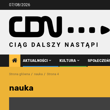
Przejdź
07/08/2026
do
treści
AKTUALNOŚCI
KULTURA
SPOŁECZEŃ
Strona główna
nauka
Strona 4
nauka