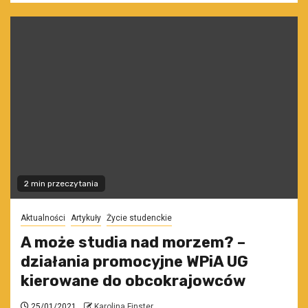
2 min przeczytania
Aktualności
Artykuły
Życie studenckie
A może studia nad morzem? –
działania promocyjne WPiA UG
kierowane do obcokrajowców
25/01/2021
Karolina Finster