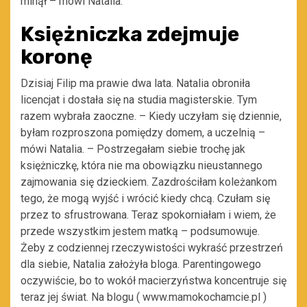
minął – mówi Natalia.
Księżniczka zdejmuje
koronę
Dzisiaj Filip ma prawie dwa lata. Natalia obroniła
licencjat i dostała się na studia magisterskie. Tym
razem wybrała zaoczne. – Kiedy uczyłam się dziennie,
byłam rozproszona pomiędzy domem, a uczelnią –
mówi Natalia. – Postrzegałam siebie trochę jak
księżniczkę, która nie ma obowiązku nieustannego
zajmowania się dzieckiem. Zazdrościłam koleżankom
tego, że mogą wyjść i wrócić kiedy chcą. Czułam się
przez to sfrustrowana. Teraz spokorniałam i wiem, że
przede wszystkim jestem matką – podsumowuje.
Żeby z codziennej rzeczywistości wykraść przestrzeń
dla siebie, Natalia założyła bloga. Parentingowego
oczywiście, bo to wokół macierzyństwa koncentruje się
teraz jej świat. Na blogu ( www.mamokochamcie.pl )