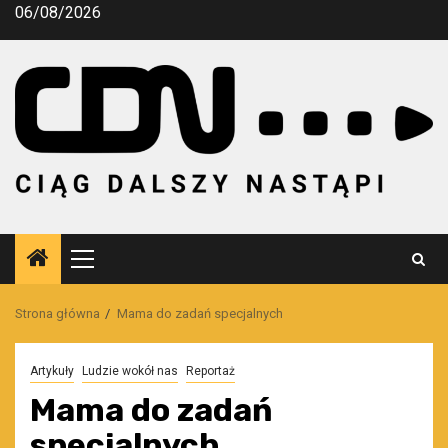
Przejdź
06/08/2026
do
treści
Menu
główne
Strona główna
Mama do zadań specjalnych
Artykuły
Ludzie wokół nas
Reportaż
Mama do zadań
specjalnych