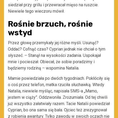
siedział przy grillu i przewracał mięso na ruszcie.
Niewiele tego wieczoru mówił.
Rośnie brzuch, rośnie
wstyd
Przez głowę przemykały jej różne myśli. Usunąć?
Oddać? Cofnąć czas? Cyprian jednak nie chciał o tym
słyszeć. – Stanął na wysokości zadania. Uspokajał
mnie i pocieszał. Obiecał, że sobie poradzimy i
będziemy rodziną – wspomina Natalia.
Mamie powiedziała po dwóch tygodniach. Pokłóciły się
o coś przez telefon, matka rzuciła słuchawką. Wtedy
Natalia, niewiele myśląc, napisała SMS-a „Mamo,
jestem w ciąży”. Oddzwoniła. Zrozumiała. Od tej chwili
już wszystko załatwiały razem. Tacie Natalii powiedział
Cyprian, bo ona sama się bała. Ojciec też zrezygnował
z robienia awantury. Tylko zawodu w swoich oczach nie