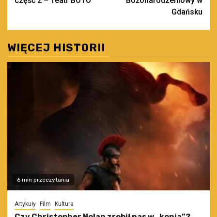
część 2 – Teatr BOTO
Bożonarodzeniowy w
Gdańsku
WIĘCEJ HISTORII
6 min przeczytania
Artykuły
Film
Kultura
Czy Christopher Nolan zrobił nas w „konia”?