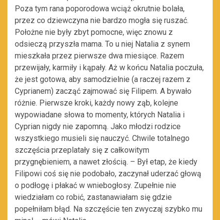
Poza tym rana poporodowa wciąż okrutnie bolała,
przez co dziewczyna nie bardzo mogła się ruszać.
Położne nie były zbyt pomocne, więc znowu z
odsieczą przyszła mama. To u niej Natalia z synem
mieszkała przez pierwsze dwa miesiące. Razem
przewijały, karmiły i kąpały. Aż w końcu Natalia poczuła,
że jest gotowa, aby samodzielnie (a raczej razem z
Cyprianem) zacząć zajmować się Filipem. A bywało
różnie. Pierwsze kroki, każdy nowy ząb, kolejne
wypowiadane słowa to momenty, których Natalia i
Cyprian nigdy nie zapomną. Jako młodzi rodzice
wszystkiego musieli się nauczyć. Chwile totalnego
szczęścia przeplatały się z całkowitym
przygnębieniem, a nawet złością. – Był etap, że kiedy
Filipowi coś się nie podobało, zaczynał uderzać głową
o podłogę i płakać w wniebogłosy. Zupełnie nie
wiedziałam co robić, zastanawiałam się gdzie
popełniłam błąd. Na szczęście ten zwyczaj szybko mu