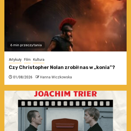
6 min przeczytania
Artykuły
Film
Kultura
Czy Christopher Nolan zrobił nas w „konia”?
01/08/2026
Hanna Wiczkowska