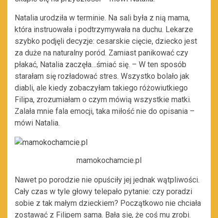
Natalia urodziła w terminie. Na sali była z nią mama,
która instruowała i podtrzymywała na duchu. Lekarze
szybko podjęli decyzje: cesarskie cięcie, dziecko jest
za duże na naturalny poród. Zamiast panikować czy
płakać, Natalia zaczęła…śmiać się. – W ten sposób
starałam się rozładować stres. Wszystko bolało jak
diabli, ale kiedy zobaczyłam takiego różowiutkiego
Filipa, zrozumiałam o czym mówią wszystkie matki.
Zalała mnie fala emocji, taka miłość nie do opisania –
mówi Natalia.
mamokochamcie.pl
Nawet po porodzie nie opuściły jej jednak wątpliwości.
Cały czas w tyle głowy telepało pytanie: czy poradzi
sobie z tak małym dzieckiem? Początkowo nie chciała
zostawać z Filipem sama. Bała się, że coś mu zrobi.