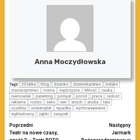
Anna Moczydłowska
20-latka
blog
dziecko
dziennikarstwo
indeks
Tags:
macierzyństwo
mama
mężczyzna
Miłość
nauka
niemowlak
parenting
pomysł
poród
praca
radość
reklama
rodzic
seks
sen
strach
studia
tata
uczelnia
uniwersytet
wpadka
wychowaywanie
wykładowcy
ząbki
związek
Zobacz
Poprzedni
Następny
Teatr na nowe czasy,
Jarmark
wpisy