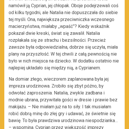
namówił ją Cyprian, jej chłopak. Oboje podejrzewali coś
od kilku tygodni, ale Natalia nie dopuszczała do siebie
tej myśli. Ona, największa przeciwniczka wczesnego
macierzyństwa, miałaby ,,wpaść”? Kiedy wskaźnik
pokazał dwie kreski, świat się zawalił. Natalia
rozpłakała się ze strachu i bezsilności. Przecież
zawsze była odpowiedzialna, dobrze się uczyła, miała
plany na przyszłość. W tej chwili z całą pewnością nie
było w nich miejsca na dziecko. W dodatku ostatnio nie
najlepiej układało się między nią, a Cyprianem.
Na domiar złego, wieczorem zaplanowana była jej
impreza urodzinowa. Zrobiło się zbyt późno, by
odwołać zaproszenia. Natalia, zwykle zadbana i
modnie ubrana, przywitała gości w dresie i prawie bez
makijażu. – Nie miałam już na to siły. I tak musiałam
robić dobrą minę do złej gry i udawać, że świetnie się
bawię. To była prawdziwa urodzinowa niespodzianka…
– wspomina. Cyprian przez większość imprezy