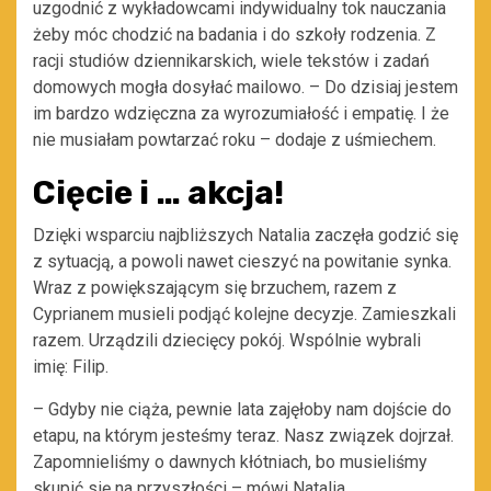
uzgodnić z wykładowcami indywidualny tok nauczania
żeby móc chodzić na badania i do szkoły rodzenia. Z
racji studiów dziennikarskich, wiele tekstów i zadań
domowych mogła dosyłać mailowo. – Do dzisiaj jestem
im bardzo wdzięczna za wyrozumiałość i empatię. I że
nie musiałam powtarzać roku – dodaje z uśmiechem.
Cięcie i … akcja!
Dzięki wsparciu najbliższych Natalia zaczęła godzić się
z sytuacją, a powoli nawet cieszyć na powitanie synka.
Wraz z powiększającym się brzuchem, razem z
Cyprianem musieli podjąć kolejne decyzje. Zamieszkali
razem. Urządzili dziecięcy pokój. Wspólnie wybrali
imię: Filip.
– Gdyby nie ciąża, pewnie lata zajęłoby nam dojście do
etapu, na którym jesteśmy teraz. Nasz związek dojrzał.
Zapomnieliśmy o dawnych kłótniach, bo musieliśmy
skupić się na przyszłości – mówi Natalia.