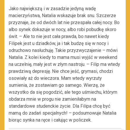
Jako największą i w zasadzie jedyną wadę
macierzyństwa, Natalia wskazuje brak snu. Szczerze
przyznaje, że od dwóch lat nie przespała całej nocy. Bo
albo synek dokazuje w nocy, albo robi pobudkę skoro
świt. – Ale to nie jest cała prawda, bo nawet kiedy
Filipek jest u dziadków, ja i tak budzę się w nocy i
odruchowo nasłuchuję. Takie przyzwyczajenie – mówi
Natalia. Z kolei kiedy to mama musi wyjść w weekend
na uczelnię, mały jest w złym nastroju. – Filip ma wtedy
prawdziwą depresję. Nie chce jeść, grymasi, chodzi
osowiały aż do wieczora. Mam wtedy wyrzuty
sumienia, że zostawiam go samego. Wierzę, że
wszystko da się pogodzić, ale tego uśmiechu, którym
obdarza mnie w progu nie zamieniłabym na
standardowe studenckie życie. Dla Filipa chcę być
mamą do zadań specjalnych! – podsumowuje Natalia
biorąc synka na ręce i całując w policzek.