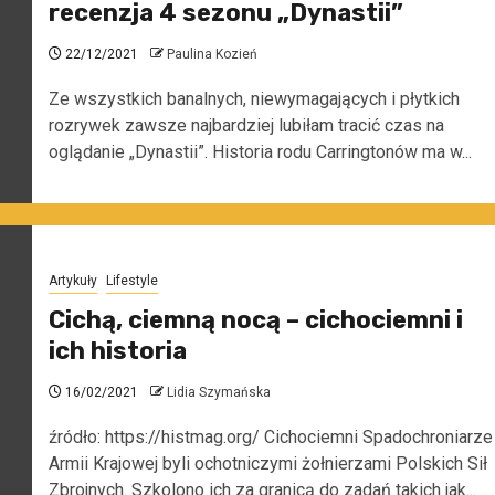
recenzja 4 sezonu „Dynastii”
22/12/2021
Paulina Kozień
Ze wszystkich banalnych, niewymagających i płytkich
rozrywek zawsze najbardziej lubiłam tracić czas na
oglądanie „Dynastii”. Historia rodu Carringtonów ma w...
Artykuły
Lifestyle
Cichą, ciemną nocą – cichociemni i
ich historia
16/02/2021
Lidia Szymańska
źródło: https://histmag.org/ Cichociemni Spadochroniarze
Armii Krajowej byli ochotniczymi żołnierzami Polskich Sił
Zbrojnych. Szkolono ich za granicą do zadań takich jak...