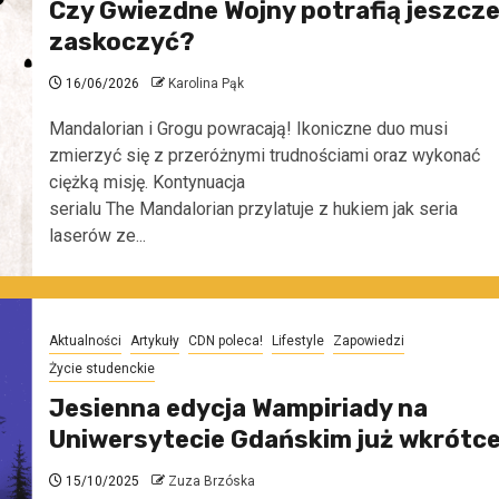
Czy Gwiezdne Wojny potrafią jeszcz
zaskoczyć?
16/06/2026
Karolina Pąk
Mandalorian i Grogu powracają! Ikoniczne duo musi
zmierzyć się z przeróżnymi trudnościami oraz wykonać
ciężką misję. Kontynuacja
serialu The Mandalorian przylatuje z hukiem jak seria
laserów ze...
Aktualności
Artykuły
CDN poleca!
Lifestyle
Zapowiedzi
Życie studenckie
Jesienna edycja Wampiriady na
Uniwersytecie Gdańskim już wkrótc
15/10/2025
Zuza Brzóska