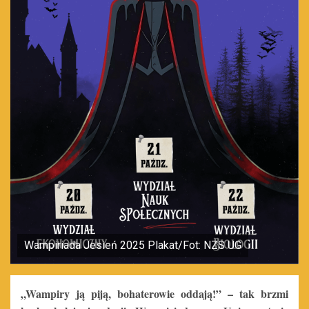
Wampiriada Jesień 2025 Plakat/Fot: NZS UG
„Wampiry ją piją, bohaterowie oddają!” – tak brzmi