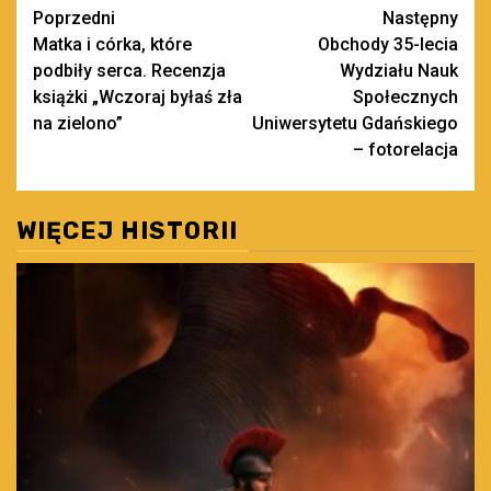
Zobacz
Poprzedni
Następny
Matka i córka, które
Obchody 35-lecia
wpisy
podbiły serca. Recenzja
Wydziału Nauk
książki „Wczoraj byłaś zła
Społecznych
na zielono”
Uniwersytetu Gdańskiego
– fotorelacja
WIĘCEJ HISTORII