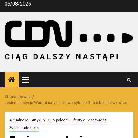
Przejdź
06/08/2026
do
treści
Menu
główne
Strona główna
Jesienna edycja Wampiriady na Uniwersytecie Gdańskim już wkrótce
Aktualności
Artykuły
CDN poleca!
Lifestyle
Zapowiedzi
Życie studenckie