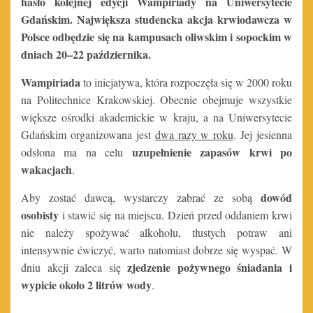
hasło kolejnej edycji Wampiriady na Uniwersytecie
Gdańskim. Największa studencka akcja krwiodawcza w
Polsce odbędzie się na kampusach oliwskim i sopockim w
dniach 20–22 października.
Wampiriada
to inicjatywa, która rozpoczęła się w 2000 roku
na Politechnice Krakowskiej. Obecnie obejmuje wszystkie
większe ośrodki akademickie w kraju, a na Uniwersytecie
Gdańskim organizowana jest
dwa razy w roku
. Jej jesienna
uzupełnienie zapasów krwi po
odsłona ma na celu
wakacjach
.
dowód
Aby zostać dawcą, wystarczy zabrać ze sobą
osobisty
i stawić się na miejscu. Dzień przed oddaniem krwi
nie należy spożywać alkoholu, tłustych potraw ani
intensywnie ćwiczyć, warto natomiast dobrze się wyspać. W
zjedzenie pożywnego śniadania i
dniu akcji zaleca się
wypicie około 2 litrów wody
.