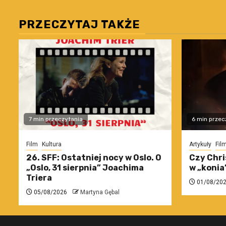
PRZECZYTAJ TAKŻE
7 min przeczytania
6 min przec
Film
Kultura
Artykuły
Fil
26. SFF: Ostatniej nocy w Oslo. O
Czy Chri
„Oslo, 31 sierpnia” Joachima
w „konia
Triera
01/08/20
05/08/2026
Martyna Gębal