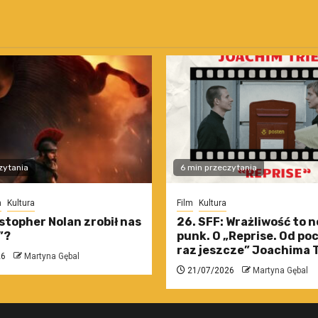
zytania
6 min przeczytania
m
Kultura
Film
Kultura
stopher Nolan zrobił nas
26. SFF: Wrażliwość to 
”?
punk. O „Reprise. Od po
raz jeszcze” Joachima T
26
Martyna Gębal
21/07/2026
Martyna Gębal