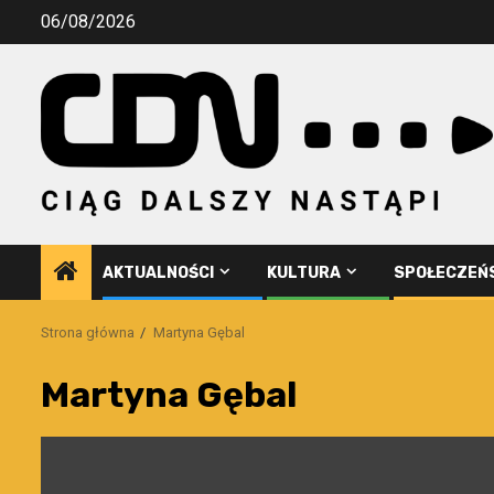
Przejdź
06/08/2026
do
treści
AKTUALNOŚCI
KULTURA
SPOŁECZEŃ
Strona główna
Martyna Gębal
Martyna Gębal