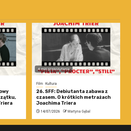
4 min przeczytania
Film
Kultura
nowy
26. SFF: Debiutanta zabawa z
czątku,
czasem. O krótkich metrażach
riera
Joachima Triera
14/07/2026
Martyna Gębal