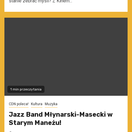
stanie zebrać myśli? Z Kinem...
1 min przeczytania
CDN poleca!
Kultura
Muzyka
Jazz Band Młynarski-Masecki w
Starym Maneżu!