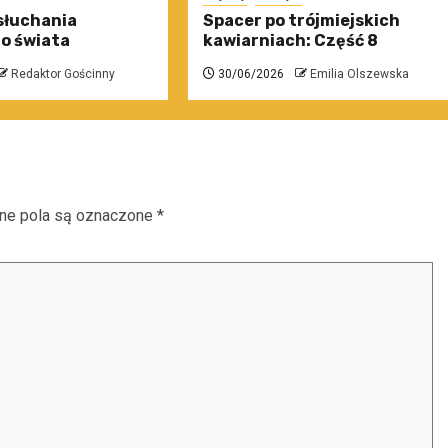
słuchania
Spacer po trójmiejskich
o świata
kawiarniach: Część 8
Redaktor Gościnny
30/06/2026
Emilia Olszewska
e pola są oznaczone
*