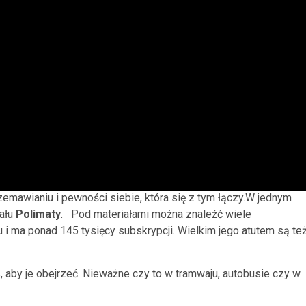
emawianiu i pewności siebie, która się z tym łączy.W jednym
nału
Polimaty
. Pod materiałami można znaleźć wiele
 i ma ponad 145 tysięcy subskrypcji. Wielkim jego atutem są te
s, aby je obejrzeć. Nieważne czy to w tramwaju, autobusie czy w