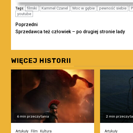
filmiki
Kammel Czanel
Moc w gębie
pewność siebie
P
Tags:
youtube
Zobacz
Poprzedni
Sprzedawca też człowiek – po drugiej stronie lady
wpisy
WIĘCEJ HISTORII
6 min przeczytania
2 min przeczyta
Artykuły
Film
Kultura
Artykuły