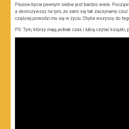
Plusów bycia pewnym siebie jest bardzo wiele. Począwsz
a skończywszy na tym, że sami się tak zaczynamy czuć. 
częściej powodzi mu się w życiu. Chyba wszyscy do teg
PS: Tym, którzy mają jednak czas i lubią czytać książki,