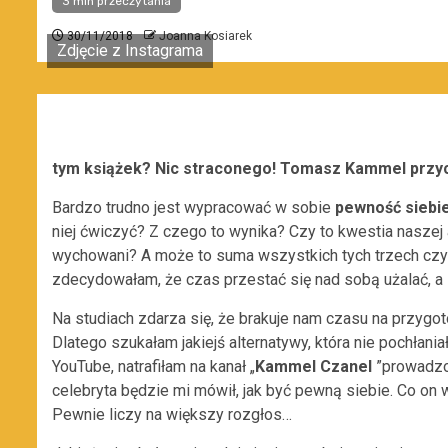
3 min przeczytania
30/11/2018
Joanna Kosiarek
Zdjęcie z Instagrama
tym książek? Nic straconego! Tomasz Kammel przy
Bardzo trudno jest wypracować w sobie
pewność siebi
niej ćwiczyć? Z czego to wynika? Czy to kwestia naszej 
wychowani? A może to suma wszystkich tych trzech czy
zdecydowałam, że czas przestać się nad sobą użalać, a 
Na studiach zdarza się, że brakuje nam czasu na przygo
Dlatego szukałam jakiejś alternatywy, która nie pochłania
YouTube, natrafiłam na kanał „
Kammel Czanel
”prowadzo
celebryta będzie mi mówił, jak być pewną siebie. Co on
Pewnie liczy na większy rozgłos…