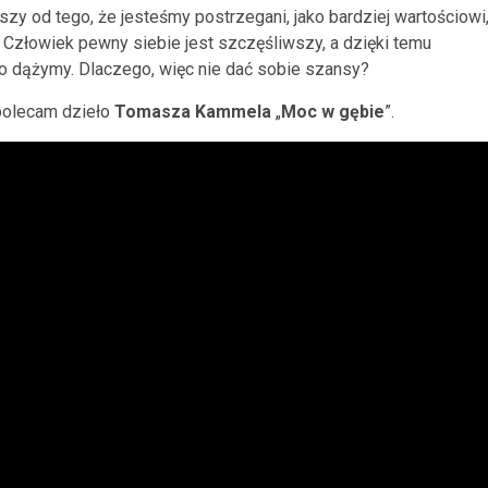
y od tego, że jesteśmy postrzegani, jako bardziej wartościowi
Człowiek pewny siebie jest szczęśliwszy, a dzięki temu
o dążymy. Dlaczego, więc nie dać sobie szansy?
 polecam dzieło
Tomasza Kammela
„
Moc w gębie
”.