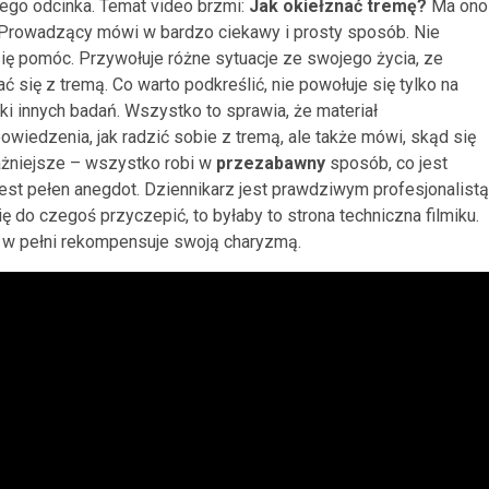
zego odcinka. Temat video brzmi:
Jak okiełznać tremę?
Ma ono
. Prowadzący mówi w bardzo ciekawy i prosty sposób. Nie
 się pomóc. Przywołuje różne sytuacje ze swojego życia, ze
 się z tremą. Co warto podkreślić, nie powołuje się tylko na
 innych badań. Wszystko to sprawia, że materiał
wiedzenia, jak radzić sobie z tremą, ale także mówi, skąd się
ażniejsze – wszystko robi w
przezabawny
sposób, co jest
jest pełen anegdot. Dziennikarz jest prawdziwym profesjonalistą
ię do czegoś przyczepić, to byłaby to strona techniczna filmiku.
 w pełni rekompensuje swoją charyzmą.