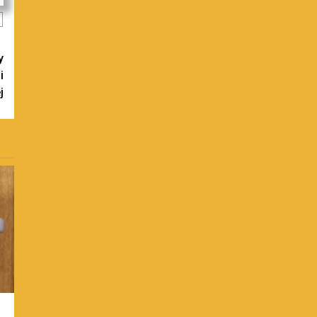
y
i
j