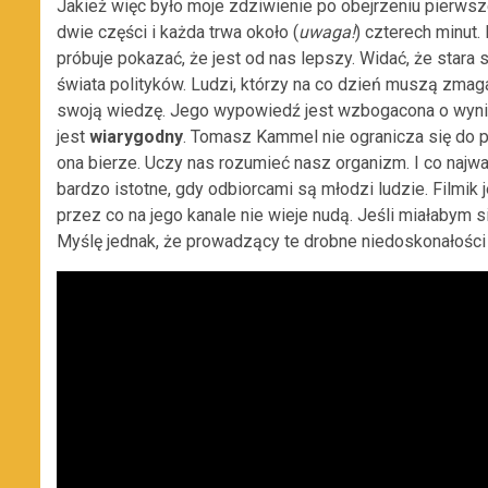
Jakież więc było moje zdziwienie po obejrzeniu pierws
dwie części i każda trwa około (
uwaga!
) czterech minut
próbuje pokazać, że jest od nas lepszy. Widać, że stara
świata polityków. Ludzi, którzy na co dzień muszą zmagać
swoją wiedzę. Jego wypowiedź jest wzbogacona o wyniki
jest
wiarygodny
. Tomasz Kammel nie ogranicza się do po
ona bierze. Uczy nas rozumieć nasz organizm. I co najw
bardzo istotne, gdy odbiorcami są młodzi ludzie. Filmik 
przez co na jego kanale nie wieje nudą. Jeśli miałabym s
Myślę jednak, że prowadzący te drobne niedoskonałości