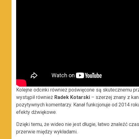
Kolejne odcinki również poświęcone są skutecznemu prz
wystąpił również
Radek Kotarski
– szerzej znany z ka
pozytywnych komentarzy. Kanał funkcjonuje od 2014 roku
efekty dźwiękowe.
Dzięki temu, że wideo nie jest długie, łatwo znaleźć cza
przerwie między wykładami.