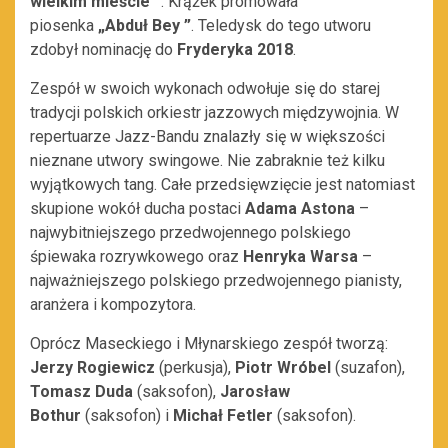
wielkim mieście ”
. Krążek promowała
piosenka
„Abduł Bey ”
. Teledysk do tego utworu
zdobył nominację do
Fryderyka 2018
.
Zespół w swoich wykonach odwołuje się do starej
tradycji polskich orkiestr jazzowych międzywojnia. W
repertuarze Jazz-Bandu znalazły się w większości
nieznane utwory swingowe. Nie zabraknie też kilku
wyjątkowych tang. Całe przedsięwzięcie jest natomiast
skupione wokół ducha postaci
Adama Astona
–
najwybitniejszego przedwojennego polskiego
śpiewaka rozrywkowego oraz
Henryka Warsa
–
najważniejszego polskiego przedwojennego pianisty,
aranżera i kompozytora.
Oprócz Maseckiego i Młynarskiego zespół tworzą:
Jerzy Rogiewicz
(perkusja),
Piotr Wróbel
(suzafon),
Tomasz Duda
(saksofon),
Jarosław
Bothur
(saksofon) i
Michał Fetler
(saksofon).