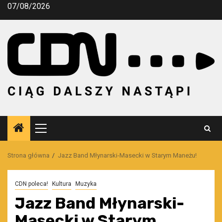
Przejdź
07/08/2026
do
treści
Menu
główne
Strona główna
Jazz Band Młynarski-Masecki w Starym Maneżu!
CDN poleca!
Kultura
Muzyka
Jazz Band Młynarski-
Masecki w Starym