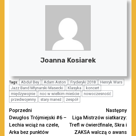
Joanna Kosiarek
Abduł Bey
Adam Aston
Fryderyki 2018
Henryk Wars
Tags:
Jazz Band Młynarski Masecki
Klasyka
koncert
międzywojnie
noc w wielkim mieście
nowoczesność
przedwojenny
stary maneż
zespół
Zobacz
Poprzedni
Następny
Dwugłos Trójmiejski #6 –
Liga Mistrzów siatkarzy:
wpisy
Lechia wciąż na czele,
Trefl w ćwierćfinale, Skra i
Arka bez punktów
ZAKSA walczą o awans