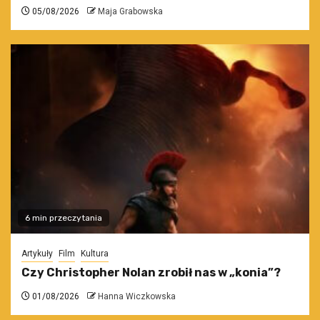
05/08/2026
Maja Grabowska
6 min przeczytania
Artykuły
Film
Kultura
Czy Christopher Nolan zrobił nas w „konia”?
01/08/2026
Hanna Wiczkowska