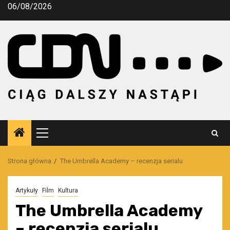
Przejdź
06/08/2026
do
treści
Menu
główne
Strona główna
The Umbrella Academy – recenzja serialu
Artykuły
Film
Kultura
The Umbrella Academy
– recenzja serialu