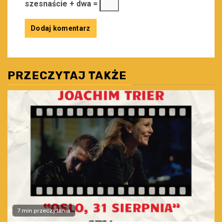
szesnaście + dwa =
PRZECZYTAJ TAKŻE
7 min przeczytania