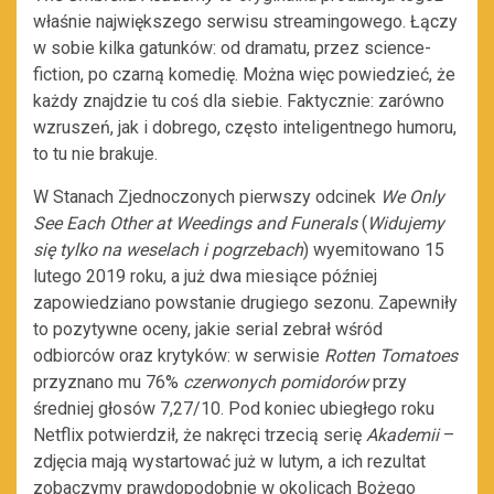
właśnie największego serwisu streamingowego. Łączy
w sobie kilka gatunków: od dramatu, przez science-
fiction, po czarną komedię. Można więc powiedzieć, że
każdy znajdzie tu coś dla siebie. Faktycznie: zarówno
wzruszeń, jak i dobrego, często inteligentnego humoru,
to tu nie brakuje.
W Stanach Zjednoczonych pierwszy odcinek
We Only
See Each Other at Weedings and Funerals
(
Widujemy
się tylko na weselach i pogrzebach
) wyemitowano 15
lutego 2019 roku, a już dwa miesiące później
zapowiedziano powstanie drugiego sezonu. Zapewniły
to pozytywne oceny, jakie serial zebrał wśród
odbiorców oraz krytyków: w serwisie
Rotten Tomatoes
przyznano mu 76%
czerwonych pomidorów
przy
średniej głosów 7,27/10. Pod koniec ubiegłego roku
Netflix potwierdził, że nakręci trzecią serię
Akademii
–
zdjęcia mają wystartować już w lutym, a ich rezultat
zobaczymy prawdopodobnie w okolicach Bożego