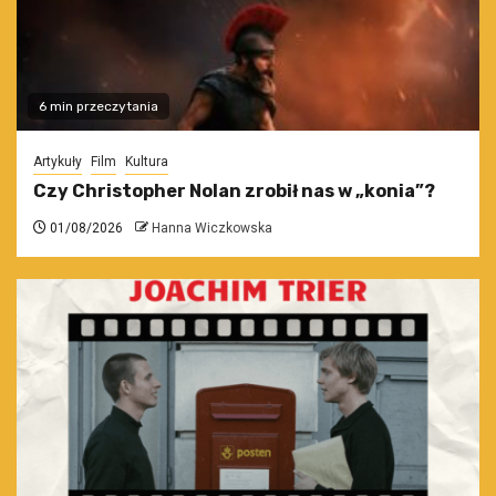
6 min przeczytania
Artykuły
Film
Kultura
Czy Christopher Nolan zrobił nas w „konia”?
01/08/2026
Hanna Wiczkowska