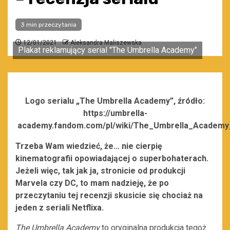
3 min przeczytania
12/01/2021
Aleksandra Maliszewska
Plakat reklamujący serial "The Umbrella Academy"
Logo serialu „The Umbrella Academy”, źródło:
https://umbrella-
academy.fandom.com/pl/wiki/The_Umbrella_Academy_(
Trzeba Wam wiedzieć, że… nie cierpię
kinematografii opowiadającej o superbohaterach.
Jeżeli więc, tak jak ja, stronicie od produkcji
Marvela czy DC, to mam nadzieję, że po
przeczytaniu tej recenzji skusicie się chociaż na
jeden z seriali Netflixa.
The Umbrella Academy
to oryginalna produkcja tegoż