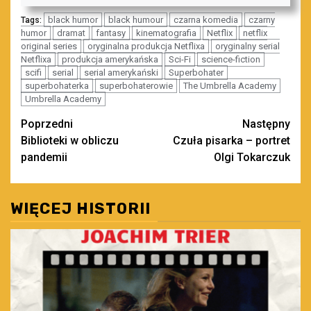
black humor
black humour
czarna komedia
czarny
Tags:
humor
dramat
fantasy
kinematografia
Netflix
netflix
original series
oryginalna produkcja Netflixa
oryginalny serial
Netflixa
produkcja amerykańska
Sci-Fi
science-fiction
scifi
serial
serial amerykański
Superbohater
superbohaterka
superbohaterowie
The Umbrella Academy
Umbrella Academy
Zobacz
Poprzedni
Następny
Biblioteki w obliczu
Czuła pisarka – portret
wpisy
pandemii
Olgi Tokarczuk
WIĘCEJ HISTORII