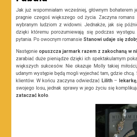
Jak już wspomniałam wcześniej, głównym bohaterem 
pragnie czegoś większego
od życia.
Zaczyna romans
wybranym ludziom z widowni. Jednakże, jak się póź
dzięki któremu porozumiewają się podczas występu.
pytania.
Po
owocnym romansie
Stanowi udaje się zdob
Następnie
opuszcza jarmark razem z zakochaną w 
zarabiać duże pieniądze dzięki ich
spektakularny
m
pok
wię
kszych
sukcesów.
Nie okazuje Molly takiej miłości
udanym występie
będą mogli wyjechać tam, gdzie chcą.
klientów.
W
końcu zaczyna odwiedzać
Lilith
–
lekarkę
swojego losu, jednak sprawy w jego życiu się komplikuj
zata
czać koło
.