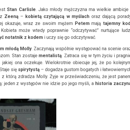
jest
Stan Carlisle
. Jako młody mężczyzna ma wielkie ambicje 
 z
Zeeną
–
kobietą
czyt
ając
ą
w myślach
oraz daj
ącą
porad
niej okazuje, wraz ze swoim mężem
Pete
m
mają
tajemny ko
 Kobieta może wtedy poprawnie “odczytywać” nurtujące
ludz
yć notatnik z kodem
i uczy się go odczytywać.
nim młodą
Mo
lly
. Zaczynają wspólnie występować
na scenie ora
azom
.
Stan
zostaje
mentalistą
.
Z
atraca się w tym życiu i pragni
, jakiej ona oczekuje. Wielokrotnie obiecuje jej, że po kolejny
Staje się
spirytystą
–
dogadza gustom bogatych i łatwowiernyc
, z którą zdradza
Molly
.
Żyje w przeświadczeniu, że jest pane
ą
:
jeden z występów nie idzie po jego myśli, a
historia zaczyn