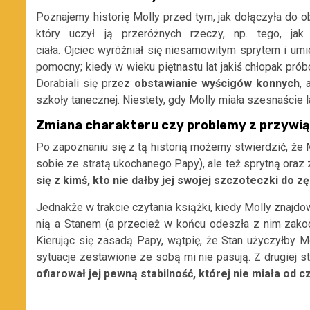
Poznajemy historię
Molly
przed tym, jak dołączyła do 
który
uczył ją przeróżnych rzeczy, np.
tego,
j
ak
ciała.
Ojciec
wyróżniał się
niesamowi
tym
spry
tem
i
umi
pom
ocny;
kiedy w wieku piętnastu lat jakiś chłopak
prób
Dorabiali się przez
obstawianie wyścigów konnych
,
szkoły tanecznej. Niestety, gdy Molly miała szesnaście la
Zmiana charakteru czy problemy z przywi
Po zapoznaniu się z tą historią możemy stwierdzić, że
sobie ze stratą ukochanego Papy), ale też
sprytną oraz 
się z kim
ś, kto nie dałby jej swojej szczoteczki do z
Jednakże
w trakcie czytania książki, kiedy
Molly
znajdow
nią a Stanem (a prz
ecież w końcu odeszła z nim zako
Kierując się zasadą Papy, wątpię, że Stan użyczyłby
M
sytuacje zestawione ze sobą mi nie pasują.
Z drugiej s
ofiarował jej pewn
ą stabilność, której nie miała od c