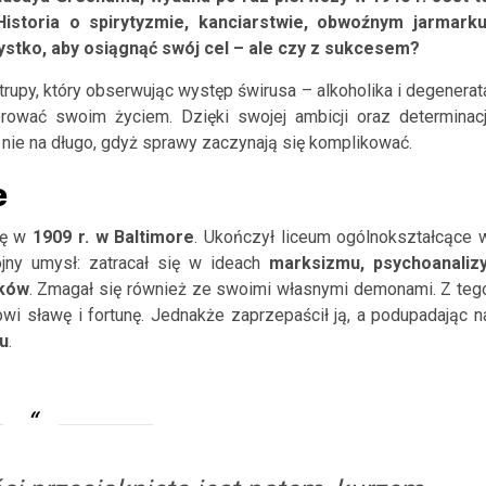
istoria o spirytyzmie, kanciarstwie,
obwoźnym
jarmark
ystko, aby osiągnąć swój cel – ale czy
z sukcesem?
 trupy, który obserwując występ świrusa
– alkoholika i degenerat
ierować swoim życiem. Dz
ięki swojej ambicji oraz determinacj
ie na długo, gdyż sprawy zaczynają się komplikować.
e
ię w
1909 r. w Baltimore
. Ukończył liceum
ogólnokształcące 
o
jny umysł: zatracał się w ideach
marksizmu, psychoanalizy
ików
. Zmagał się również ze swoimi własnymi demonami. Z teg
rowi sławę i fortunę. Jednakże zaprzepaścił ją, a podupadając n
u
.