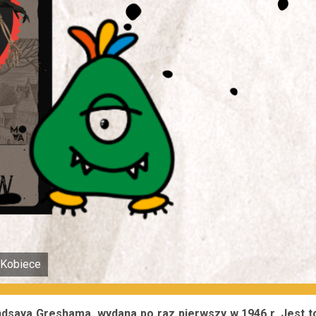
o Kobiece
indsaya Greshama,
wydana po raz pierwszy
w 1946 r.
Jest t