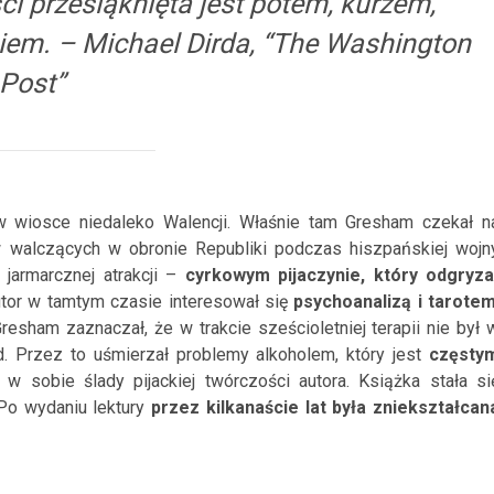
 przesiąknięta jest potem, kurzem,
iem. – Michael
Dirda,
“The Washington
Post”
w wiosce niedaleko Walencji.
Właśnie tam Gresham czekał n
 walczących w obronie Republiki podczas hiszpańskiej wojn
 jarmarcznej atrakcji –
cyrkowym pijaczynie, który odgryza
tor w tamtym czasie interesował się
psychoanalizą i tarote
esham zaznaczał, że w trakcie sześcioletniej terapii nie był 
d. Przez to uśmierzał problemy alkoholem, który jest
częsty
 sobie ślady pijackiej twórczości autora.
Książka stała si
 Po wydaniu
lektury
przez kilkanaście lat była
zniekształcan