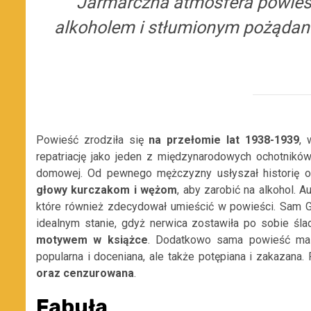
Jarmarczna atmosfera powieści
alkoholem i stłumionym pożądan
Powieść zrodziła się
na przełomie lat 1938-1939
, 
repatriację jako jeden z międzynarodow
ych ochotników
domowej. Od pewnego męż
czyzny usłyszał historię o
głowy kurczakom i wężom
, aby zarobić na alkohol.
Au
które
również
zdecydował umieścić w powieści.
Sam Gr
idealnym stanie, gdyż nerwica zostawiła
po sobie śla
motywem w książce
. Dodatkowo sama powieść ma w
popularna i doceniana, ale także potępiana i zakazana.
oraz cenzurowana
.
Fabuła