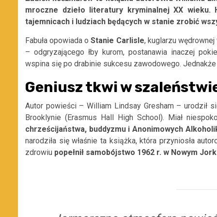
mroczne dzieło literatury kryminalnej XX wieku. H
tajemnicach i ludziach będących w stanie zrobić wsz
Fabuła opowiada o
Stanie Carlisle
, kuglarzu wędrownej
– odgryzającego łby
kuro
m
, postanawia inaczej pok
wspina się po drabinie sukcesu zawodowego. Jednakże n
Geniusz tkwi w szaleństwi
Autor powieści
–
William Lindsay Gresham
–
urodził s
Brooklynie (Erasmus Hall High School). Miał niespok
chrześcijaństwa,
buddyzmu i Anonimowych Alkohol
narodziła się właśnie ta książka
, która przyniosła auto
zdrowiu
popełnił samobójstwo 19
62 r. w Nowym Jork