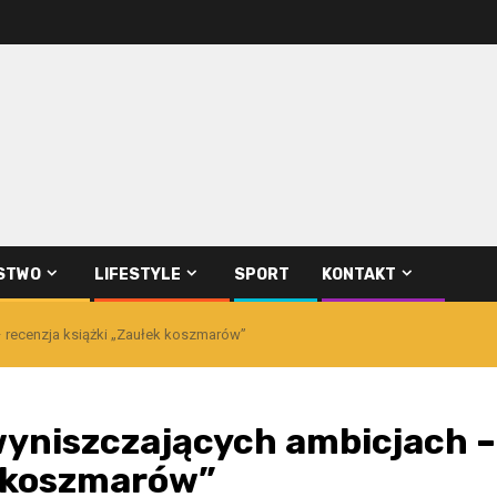
STWO
LIFESTYLE
SPORT
KONTAKT
– recenzja książki „Zaułek koszmarów”
 wyniszczających ambicjach –
k koszmarów”