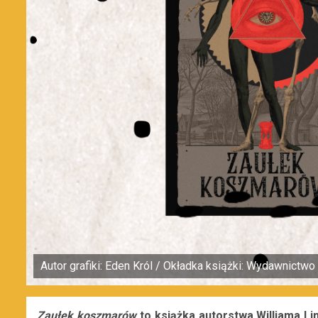
Autor grafiki: Eden Król / Okładka książki: Wydawnictw
Zaułek koszmarów
to książka autorstwa Williama L