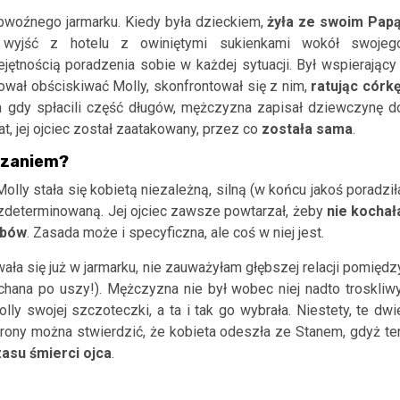
obwoźnego jarmarku.
Kiedy była dzieckiem,
żyła
ze swoim P
ap
 wyjść z hotelu z owiniętymi sukienkami wokół swojeg
ejętnością
poradzenia sobie
w
każdej sytuacji.
Był wspierający 
ował obściskiwać
Molly,
skonfrontował się z nim,
ratując córk
 a gdy
spłacili część długów,
mężczyzna zapisał dziewczynę
d
t, jej ojciec został zaatakowany
,
przez co
została sama
.
ązaniem?
Molly
stała się kobietą niezależną, silną (w końcu jakoś poradził
zdeterminowaną. Jej ojciec zawsze powtarzał, żeby
nie kochał
ębów
. Zasada może i specyficzna, ale coś w niej jest.
ała się
już w jarmarku, nie zauważyłam głębszej relacji pomiędz
chana po uszy!).
Mężczyzna nie był wobec niej
nadto troskliwy
olly
swojej szczoteczki
, a ta i tak go wybrała. Niestety,
te dwi
trony można stwierdzić, że kobieta
odeszła ze
Stanem, gdyż te
zasu śmierci ojca
.