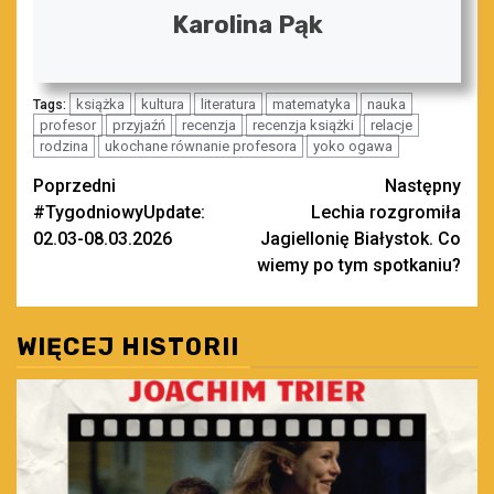
Karolina Pąk
książka
kultura
literatura
matematyka
nauka
Tags:
profesor
przyjaźń
recenzja
recenzja książki
relacje
rodzina
ukochane równanie profesora
yoko ogawa
Zobacz
Poprzedni
Następny
#TygodniowyUpdate:
Lechia rozgromiła
wpisy
02.03-08.03.2026
Jagiellonię Białystok. Co
wiemy po tym spotkaniu?
WIĘCEJ HISTORII