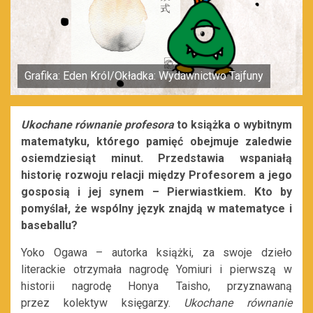
Grafika: Eden Król/Okładka: Wydawnictwo Tajfuny
Ukochane równanie profesora
to
książka o wybitnym
matematyku, któr
ego pamięć
obejmuje zaledwie
osiemdziesiąt minut. Przedstawia wspaniałą
historię
rozwoju relacji między Profesorem a jego
gosposią i jej synem – Pierwiastkiem. Kto by
pomyślał, że wspólny język znajdą w matematyce i
baseball
u?
Yoko
Ogawa
– autorka książki
,
za swoje dzieło
literack
ie otrzymała
nagrodę
Yomiuri
i pierwszą w
historii nagrodę
Honya
Taisho
, przyznaw
aną
przez
kolektyw
księgarzy.
Ukochane równanie