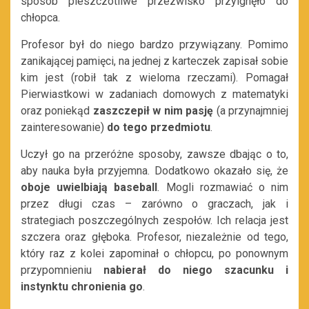
sposób
pieszczotliwe przezwisko przylgnęło do
chłopca.
Profesor był do niego bardzo przywiązany.
Pomimo
zanikającej pamięci, na jednej z karteczek zapisał sobie
kim jest
(robił tak z wieloma rzeczami)
.
Pom
agał
Pierwiastkowi w zadaniach domowych z matematyki
oraz poniekąd
zaszczepił w nim pasję
(
a przynajmniej
zainteresowanie
)
do tego przedmiotu
.
Uczył go na przeróżne sposoby, zawsze dbając o to,
aby nauka by
ła przyjemna. Dodatkowo okazało się, że
oboje uwielbiają baseball
. Mogli rozmawiać o nim
przez długi czas
–
zarówno o graczach, jak i
strategiach poszczególnych zes
połów. Ich relacja jest
szczera oraz głęboka. Profesor, n
iezależnie od tego,
który raz z kolei zapominał o chłopcu, po ponownym
przypomnieniu
nabierał do niego szacunku i
instynktu chronienia go
.