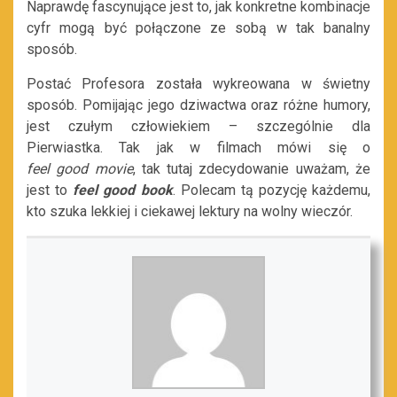
Naprawdę fascynujące jest to, jak konkretne kombinacje
cyfr mogą być połączone ze sobą w tak banalny
sposób.
Postać Profesora została wykreowana w świetny
sposób
.
P
omi
jając
jego dziwactw
a
oraz
różn
e
humor
y
,
jest czułym człowiekiem – szczególnie dla
Pierwiastka. Tak jak w filmach mówi się o
feel
good
movie
, tak tutaj zdecydowa
nie uważam, że
jest to
feel
good
book
.
Polecam tą pozycję każdemu,
kto szuka lekkiej
i ciekawej lektury na wolny wieczór.