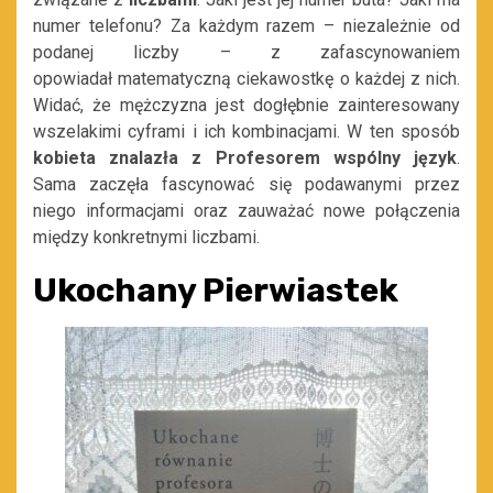
numer telefonu? Za każdym razem – niezależnie od
podanej licz
by –
z zafascynowaniem
opowiadał
matematyczną ciekawostkę o każdej z nich.
Widać, że mężczyzna jest dogłębnie za
interes
owany
wszelakimi cyframi i
ich kombinacjami. W ten sposób
kobieta znalazła z Profesorem wspólny język
.
Sama zaczęła
fascynować
się
podawanymi przez
niego
informacjami oraz zauważać nowe połączenia
między konkretnymi
liczbami.
Ukochany Pierwiastek