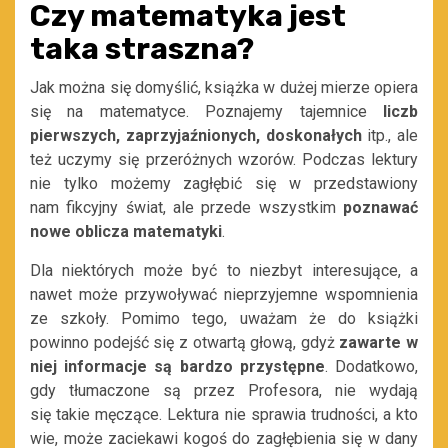
Czy matematyka jest
taka straszna?
Jak można się domyślić, książka w dużej mierze opiera
się na matematyce. Poznajemy tajemnice
liczb
pierwszych,
zaprzyjaźnionych
, doskonałych
itp.
, ale
też
uczymy się
przeróżnych
wzo
rów
.
Podczas lektury
nie tylko możemy zagłębić się w
przedstawiony
nam
fikcyjny świat
,
ale przede wszystkim
poznawać
nowe oblicza matematyki
.
Dla niektórych może być to niezbyt interesujące, a
nawet może przywoływać nieprzyjemne wspomnienia
ze szkoły. Pomimo tego, uważam że d
o książki
powinno podejść się z otwartą głową, gdyż
zawarte
w
niej informacje są bardzo przystępne
. Dodatkowo
,
gdy
tłumaczone są przez Profesora
, nie wydają
się
takie
męczą
ce.
Lektura nie sprawia trudności, a kto
wie, może zaciekawi kogoś do zagłębienia się w
dany