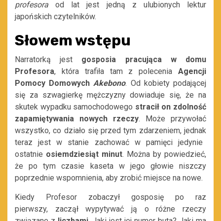
profesora
od lat jest jedną z ulub
ionych lektur
japońskich czytelników.
Słowem wstępu
Narratorką jest
gosposia
pracująca
w domu
Profesora
, która trafiła tam z polecenia
Agencji
Pomocy Domowych
Akebono
.
Od kobiety podającej
się za szwagierkę mężczyzny dowiaduje się, że na
skutek wypadku samochodowego
stracił on zdolność
zapamiętywania nowych rzeczy
.
Może przywołać
wszystko, co działo się przed tym zdarzeniem, jednak
teraz jest w stanie zachować w pamięci jedynie
ostatnie
osiemdziesiąt minut
. Można by powiedzieć,
że
po tym czasie
kaseta
w jego głowie
niszczy
poprzednie wspo
mnienia, aby zrobić miejsce na nowe.
Kiedy Profesor zobaczył gosposię po raz
pierwszy,
z
aczął wypytywać ją o różne rzeczy
związane z
liczbami
. Jaki jest jej numer buta? Jaki ma