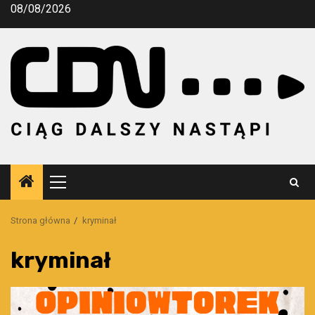
Przejdź
08/08/2026
do
treści
Menu
główne
Strona główna
kryminał
kryminał