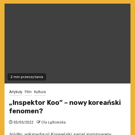
2 min przeczytania
Artykuły
Film
Kultura
„Inspektor Koo” – nowy koreański
fenomen?
05/03/2022
Ola Łątkowska
źródło: wikipedia.pl Koreański serial inspirowany