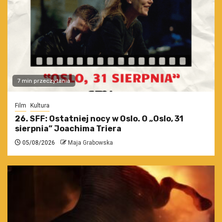
7 min przeczytania
Film
Kultura
26. SFF: Ostatniej nocy w Oslo. O „Oslo, 31
sierpnia” Joachima Triera
05/08/2026
Maja Grabowska