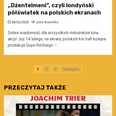
„Dżentelmeni”, czyli londyński
półświatek na polskich ekranach
08/02/2020
Julita Wewiórka
Dobra wiadomość dla wszystkich miłośników kina
akcji! Już 14 lutego, na ekrany polskich kin trafi kolejna
produkcja Guya Ritchiego –...
Stronicowanie
1
2
3
Następny
wpisów
PRZECZYTAJ TAKŻE