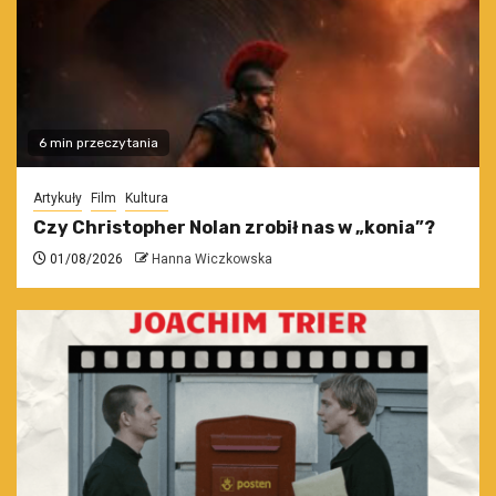
6 min przeczytania
Artykuły
Film
Kultura
Czy Christopher Nolan zrobił nas w „konia”?
01/08/2026
Hanna Wiczkowska