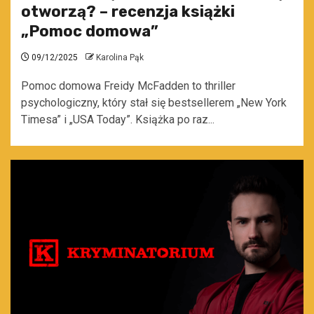
otworzą? – recenzja książki
„Pomoc domowa”
09/12/2025
Karolina Pąk
Pomoc domowa Freidy McFadden to thriller
psychologiczny, który stał się bestsellerem „New York
Timesa” i „USA Today”. Książka po raz...