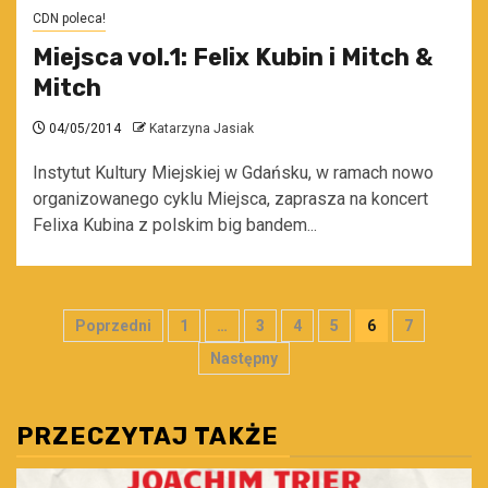
CDN poleca!
Miejsca vol.1: Felix Kubin i Mitch &
Mitch
04/05/2014
Katarzyna Jasiak
Instytut Kultury Miejskiej w Gdańsku, w ramach nowo
organizowanego cyklu Miejsca, zaprasza na koncert
Felixa Kubina z polskim big bandem...
Stronicowanie
Poprzedni
1
…
3
4
5
6
7
wpisów
Następny
PRZECZYTAJ TAKŻE