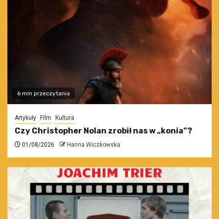
6 min przeczytania
Artykuły
Film
Kultura
Czy Christopher Nolan zrobił nas w „konia”?
01/08/2026
Hanna Wiczkowska