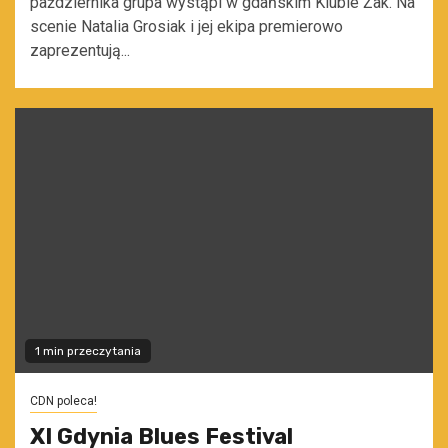
października grupa wystąpi w gdańskim Klubie Żak. Na
scenie Natalia Grosiak i jej ekipa premierowo
zaprezentują...
1 min przeczytania
CDN poleca!
XI Gdynia Blues Festival