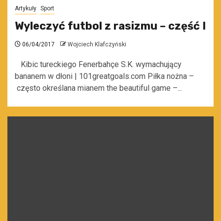
Artykuły
Sport
Wyleczyć futbol z rasizmu – część I
06/04/2017
Wojciech Klafczyński
Kibic tureckiego Fenerbahçe S.K. wymachujący
bananem w dłoni | 101greatgoals.com Piłka nożna –
często określana mianem the beautiful game –...