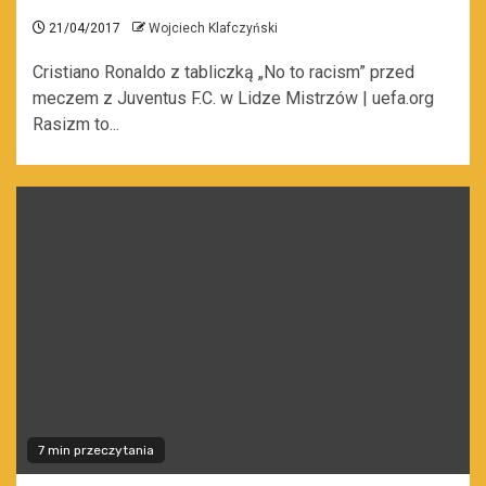
21/04/2017
Wojciech Klafczyński
Cristiano Ronaldo z tabliczką „No to racism” przed
meczem z Juventus F.C. w Lidze Mistrzów | uefa.org
Rasizm to...
7 min przeczytania