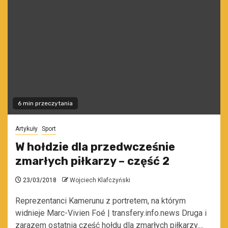
6 min przeczytania
Artykuły
Sport
W hołdzie dla przedwcześnie
zmarłych piłkarzy – część 2
23/03/2018
Wojciech Klafczyński
Reprezentanci Kamerunu z portretem, na którym
widnieje Marc-Vivien Foé | transfery.info.news Druga i
zarazem ostatnia część hołdu dla zmarłych piłkarzy....