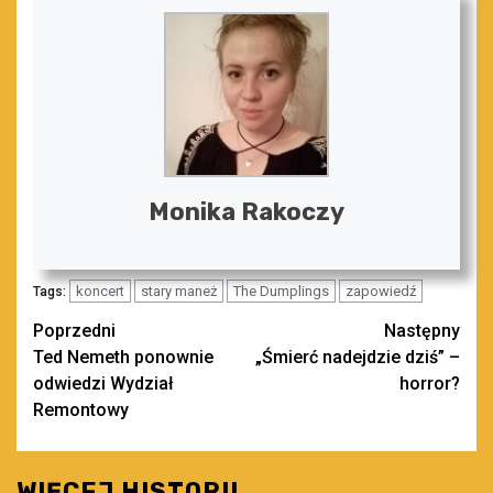
Monika Rakoczy
koncert
stary maneż
The Dumplings
zapowiedź
Tags:
Zobacz
Poprzedni
Następny
Ted Nemeth ponownie
„Śmierć nadejdzie dziś” –
wpisy
odwiedzi Wydział
horror?
Remontowy
WIĘCEJ HISTORII