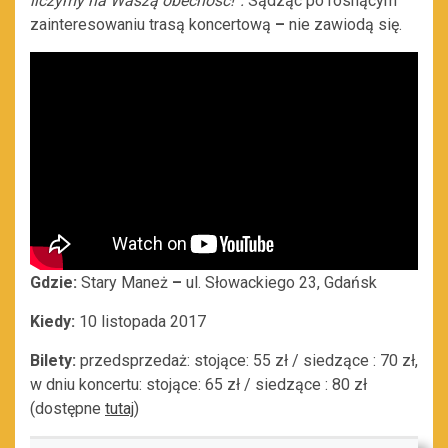
liczymy na Waszą obecność!”.
Sądząc po rosnącym
zainteresowaniu trasą koncertową
–
nie zawiodą się.
Gdzie:
Stary Maneż
–
ul. Słowackiego 23, Gdańsk
Kiedy:
10 listopada 2017
Bilety:
przedsprzedaż: stojące: 55 zł / siedzące : 70 zł,
w dniu koncertu: stojące: 65 zł / siedzące : 80 zł
(dostępne
tutaj
)