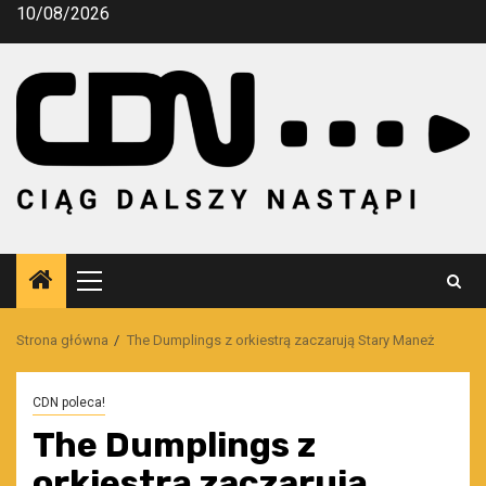
Przejdź
10/08/2026
do
treści
Menu
główne
Strona główna
The Dumplings z orkiestrą zaczarują Stary Maneż
CDN poleca!
The Dumplings z
orkiestrą zaczarują