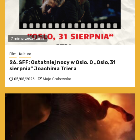
7 min przeczytania
Film
Kultura
26. SFF: Ostatniej nocy w Oslo. O „Oslo, 31
sierpnia” Joachima Triera
05/08/2026
Maja Grabowska