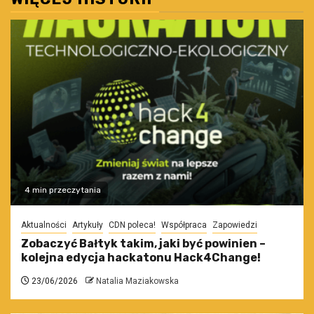
4 min przeczytania
Aktualności
Artykuły
CDN poleca!
Współpraca
Zapowiedzi
Zobaczyć Bałtyk takim, jaki być powinien –
kolejna edycja hackatonu Hack4Change!
23/06/2026
Natalia Maziakowska