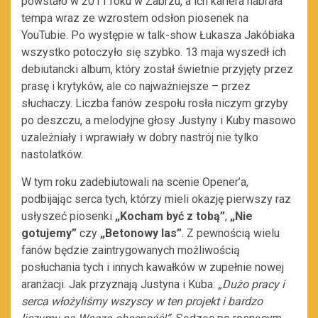
powstało w 2011 roku w Zabrzu, a ich kariera nabrała
tempa wraz ze wzrostem odsłon piosenek na
YouTubie. Po występie w talk-show Łukasza Jakóbiaka
wszystko potoczyło się szybko. 13 maja wyszedł ich
debiutancki album, który został świetnie przyjęty przez
prasę i krytyków, ale co najważniejsze –
przez
słuchaczy. Liczba fanów zespołu rosła niczym grzyby
po deszczu, a melodyjne głosy Justyny i Kuby masowo
uzależniały i wprawiały w dobry nastrój nie tylko
nastolatków.
W tym roku zadebiutowali na scenie Opener’a,
podbijając serca tych, którzy mieli okazję pierwszy raz
usłyszeć piosenki
„Kocham być z tobą”
,
„Nie
gotujemy”
czy
„Betonowy las”
. Z pewnością wielu
fanów będzie zaintrygowanych możliwością
posłuchania tych i innych kawałków w zupełnie nowej
aranżacji. Jak przyznają Justyna i Kuba:
„Dużo pracy i
serca włożyliśmy wszyscy w ten projekt i bardzo