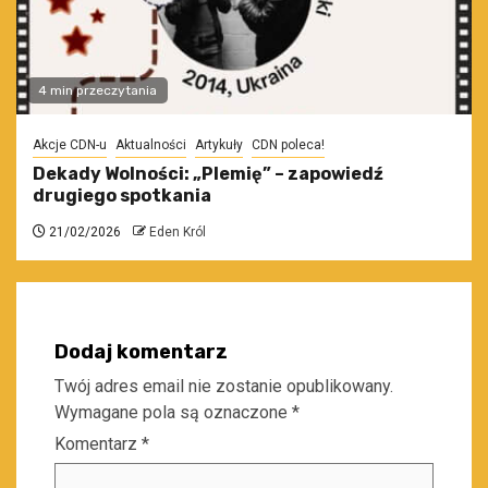
4 min przeczytania
Akcje CDN-u
Aktualności
Artykuły
CDN poleca!
Dekady Wolności: „Plemię” – zapowiedź
drugiego spotkania
21/02/2026
Eden Król
Dodaj komentarz
Twój adres email nie zostanie opublikowany.
Wymagane pola są oznaczone
*
Komentarz
*