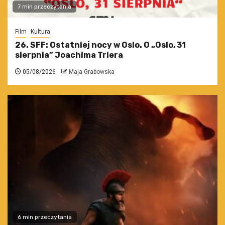
7 min przeczytania
Film
Kultura
26. SFF: Ostatniej nocy w Oslo. O „Oslo, 31
sierpnia” Joachima Triera
05/08/2026
Maja Grabowska
6 min przeczytania