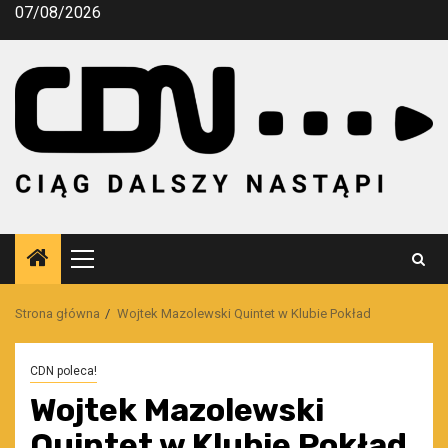
Przejdź
07/08/2026
do
treści
Menu
główne
Strona główna
Wojtek Mazolewski Quintet w Klubie Pokład
CDN poleca!
Wojtek Mazolewski
Quintet w Klubie Pokład