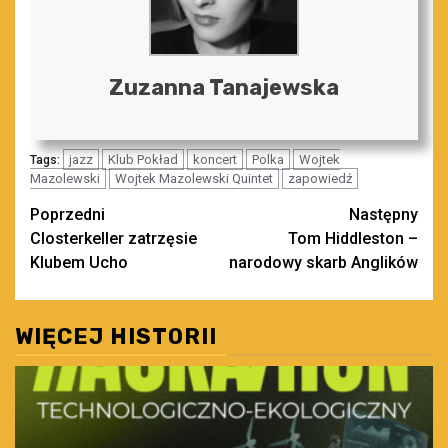
Zuzanna Tanajewska
jazz
Klub Pokład
koncert
Polka
Wojtek
Tags:
Mazolewski
Wojtek Mazolewski Quintet
zapowiedź
Zobacz
Poprzedni
Następny
Closterkeller zatrzęsie
Tom Hiddleston –
wpisy
Klubem Ucho
narodowy skarb Anglików
WIĘCEJ HISTORII