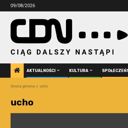
Przejdź
09/08/2026
do
treści
AKTUALNOŚCI
KULTURA
SPOŁECZEŃ
Strona główna
ucho
ucho