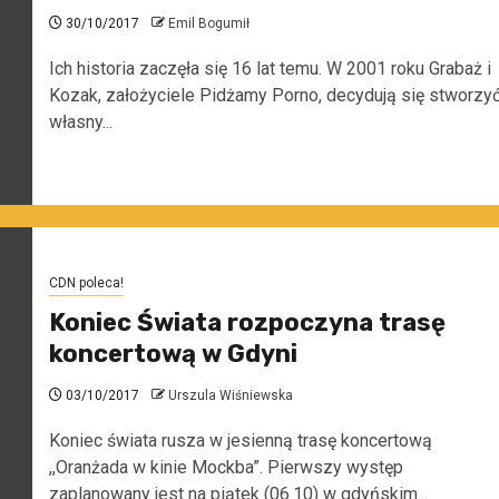
30/10/2017
Emil Bogumił
Ich historia zaczęła się 16 lat temu. W 2001 roku Grabaż i
Kozak, założyciele Pidżamy Porno, decydują się stworzy
własny...
CDN poleca!
Koniec Świata rozpoczyna trasę
koncertową w Gdyni
03/10/2017
Urszula Wiśniewska
Koniec świata rusza w jesienną trasę koncertową
,,Oranżada w kinie Mockba”. Pierwszy występ
zaplanowany jest na piątek (06.10) w gdyńskim...