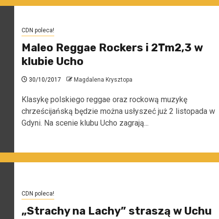
CDN poleca!
Maleo Reggae Rockers i 2Tm2,3 w
klubie Ucho
30/10/2017
Magdalena Krysztopa
Klasykę polskiego reggae oraz rockową muzykę
chrześcijańską będzie można usłyszeć już 2 listopada w
Gdyni. Na scenie klubu Ucho zagrają...
CDN poleca!
„Strachy na Lachy” straszą w Uchu