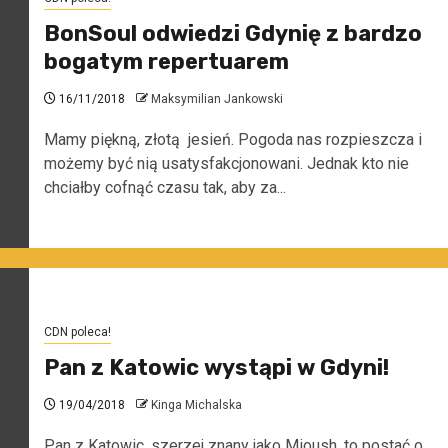
BonSoul odwiedzi Gdynię z bardzo
bogatym repertuarem
16/11/2018
Maksymilian Jankowski
Mamy piękną, złotą jesień. Pogoda nas rozpieszcza i
możemy być nią usatysfakcjonowani. Jednak kto nie
chciałby cofnąć czasu tak, aby za...
CDN poleca!
Pan z Katowic wystąpi w Gdyni!
19/04/2018
Kinga Michalska
Pan z Katowic, szerzej znany jako Mioush, to postać o