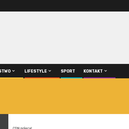
STWO
LIFESTYLE
SPORT
KONTAKT
CDN poleca!