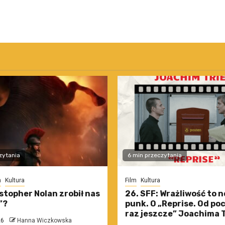
zytania
6 min przeczytania
m
Kultura
Film
Kultura
stopher Nolan zrobił nas
26. SFF: Wrażliwość to 
”?
punk. O „Reprise. Od po
raz jeszcze” Joachima T
26
Hanna Wiczkowska