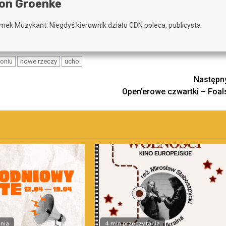
on Groenke
mek Muzykant. Niegdyś kierownik działu CDN poleca, publicysta
oniu
nowe rzeczy
ucho
Następn
Open’erowe czwartki – Foal
nia
4 min przeczytania