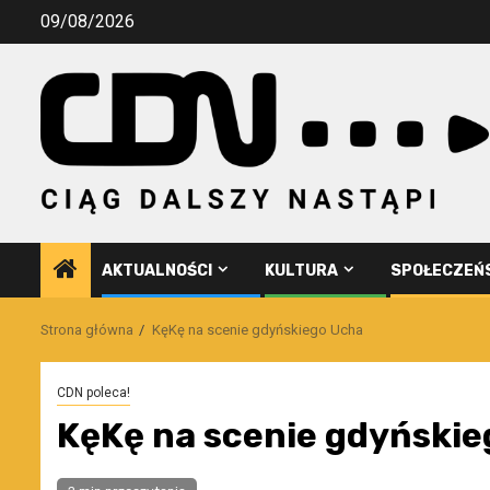
Przejdź
09/08/2026
do
treści
AKTUALNOŚCI
KULTURA
SPOŁECZEŃ
Strona główna
KęKę na scenie gdyńskiego Ucha
CDN poleca!
KęKę na scenie gdyński