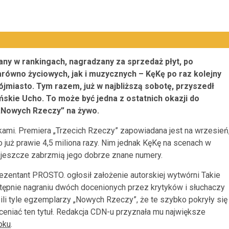
ny w rankingach, nagradzany za sprzedaż płyt, po
równo życiowych, jak i muzycznych – KęKę po raz kolejny
ójmiasto. Tym razem, już w najbliższą sobotę, przyszedł
ńskie Ucho. To może być jedna z ostatnich okazji do
„Nowych Rzeczy” na żywo.
okami. Premiera „Trzecich Rzeczy” zapowiadana jest na wrzesień
 już prawie 4,5 miliona razy. Nim jednak KęKę na scenach w
z jeszcze zabrzmią jego dobrze znane numery.
zentant PROSTO. ogłosił założenie autorskiej wytwórni Takie
tępnie nagraniu dwóch docenionych przez krytyków i słuchaczy
ili tyle egzemplarzy „Nowych Rzeczy”, że te szybko pokryły się
oceniać ten tytuł. Redakcja CDN-u przyznała mu największe
oku
.