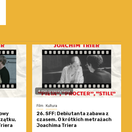
4 min przeczytania
Film
Kultura
nowy
26. SFF: Debiutanta zabawa z
czątku,
czasem. O krótkich metrażach
riera
Joachima Triera