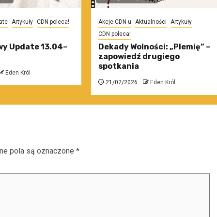
ate
Artykuły
CDN poleca!
Akcje CDN-u
Aktualności
Artykuły
CDN poleca!
y Update 13.04–
Dekady Wolności: „Plemię” –
zapowiedź drugiego
spotkania
Eden Król
21/02/2026
Eden Król
e pola są oznaczone
*