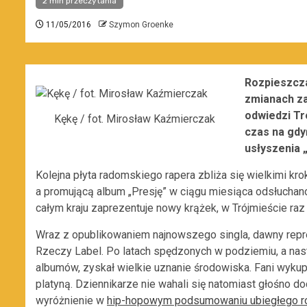
2 min przeczytania
11/05/2016
Szymon Groenke
Rozpieszcza
zmianach za
odwiedzi Tr
Kękę / fot. Mirosław Kaźmierczak
czas na gdy
usłyszenia 
Kolejna płyta radomskiego rapera zbliża się wielkimi kr
a promującą album „Presję” w ciągu miesiąca odsłuchano
całym kraju zaprezentuje nowy krążek, w Trójmieście ra
Wraz z opublikowaniem najnowszego singla, dawny repre
Rzeczy Label. Po latach spędzonych w podziemiu, a nas
albumów, zyskał wielkie uznanie środowiska. Fani wykup
platyną. Dziennikarze nie wahali się natomiast głośno d
wyróżnienie w
hip-hopowym podsumowaniu ubiegłego r