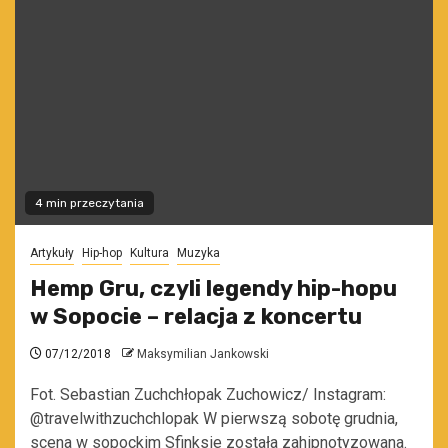
4 min przeczytania
Artykuły
Hip-hop
Kultura
Muzyka
Hemp Gru, czyli legendy hip-hopu
w Sopocie – relacja z koncertu
07/12/2018
Maksymilian Jankowski
Fot. Sebastian Zuchchłopak Zuchowicz/ Instagram:
@travelwithzuchchlopak W pierwszą sobotę grudnia,
scena w sopockim Sfinksie została zahipnotyzowana.