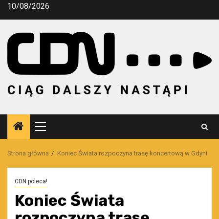
Przejdź
10/08/2026
do
treści
Menu
główne
Strona główna
Koniec Świata rozpoczyna trasę koncertową w Gdyni
CDN poleca!
Koniec Świata
rozpoczyna trasę