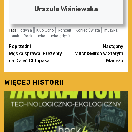
Urszula Wiśniewska
gdynia
Klub Ucho
koncert
Koniec Świata
muzyka
Tags:
punk
Rock
ucho
ucho gdynia
Zobacz
Poprzedni
Następny
Męska sprawa. Prezenty
Mitch&Mitch w Starym
wpisy
na Dzień Chłopaka
Maneżu
WIĘCEJ HISTORII