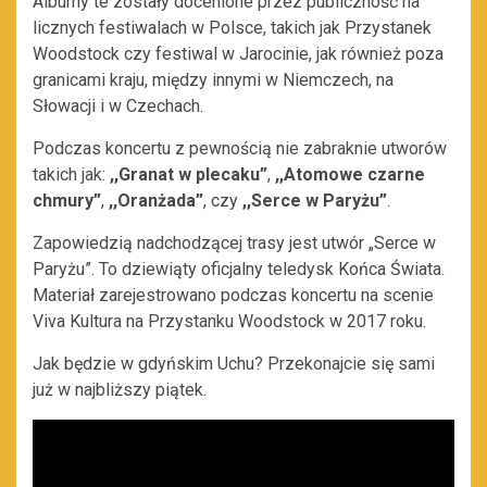
Albumy te zostały docenione przez publiczność na
licznych festiwalach w Polsce, takich jak Przystanek
Woodstock czy festiwal w Jarocinie, jak również poza
granicami kraju, między innymi w Niemczech, na
Słowacji i w Czechach.
Podczas koncertu z pewnością nie zabraknie utworów
takich jak:
,,Granat w plecaku”
,
,,Atomowe czarne
chmury”
,
,,Oranżada”
, czy
,,Serce w Paryżu”
.
Zapowiedzią nadchodzącej trasy jest utwór „Serce w
Paryżu”. To dziewiąty oficjalny teledysk Końca Świata.
Materiał zarejestrowano podczas koncertu na scenie
Viva Kultura na Przystanku Woodstock w 2017 roku.
Jak będzie w gdyńskim Uchu? Przekonajcie się sami
już w najbliższy piątek.