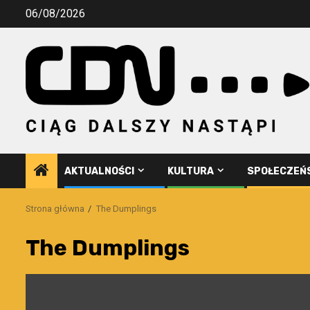
Przejdź
06/08/2026
do
treści
AKTUALNOŚCI
KULTURA
SPOŁECZEŃ
Strona główna
The Dumplings
The Dumplings