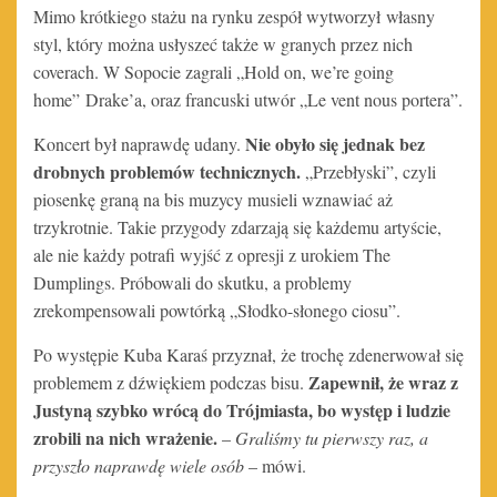
Mimo krótkiego stażu na rynku zespół wytworzył
własny
styl, który można usłyszeć także w granych przez nich
coverach. W Sopocie zagrali „Hold on, we’re going
home”
Drake’a, oraz francuski utwór „Le vent nous portera”.
Nie obyło się jednak bez
Koncert był naprawdę udany.
drobnych problemów technicznych.
„Przebłyski”, czyli
piosenkę graną na bis muzycy musieli wznawiać aż
trzykrotnie. Takie przygody zdarzają się każdemu artyście,
ale nie każdy potrafi wyjść z opresji z urokiem The
Dumplings. Próbowali do skutku, a problemy
zrekompensowali powtórką „Słodko-słonego ciosu”.
Po występie Kuba Karaś przyznał, że trochę zdenerwował się
Zapewnił, że wraz z
problemem z dźwiękiem podczas bisu.
Justyną szybko wrócą do Trójmiasta, bo występ i ludzie
zrobili na nich wrażenie.
–
Graliśmy tu pierwszy raz, a
przyszło naprawdę wiele osób
– mówi.