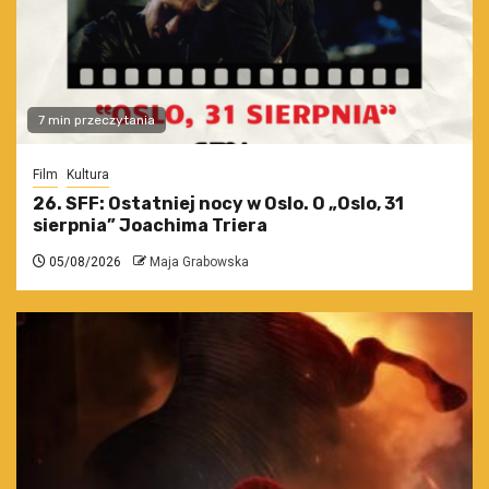
7 min przeczytania
Film
Kultura
26. SFF: Ostatniej nocy w Oslo. O „Oslo, 31
sierpnia” Joachima Triera
05/08/2026
Maja Grabowska