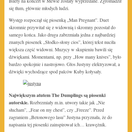
Bilety na koncert w Mewie zostały wyprzedane. Zgromadził
się tłum, głównie młodych ludzi.
Występ rozpoczął się piosenką „Man Pregnant”. Duet
skromnie przywitał się z widownią i skromny pozostał do
samego końca.
Jako druga zabrzmiała jedna z najbardziej
znanych piosenek „Słodko-słony cios”, której tekst nuciła
większa część widowni. Muzycy w skupieniu bawili się
dźwiękami. Momentami, np. przy „How many knives”, było
bardzo spokojnie i nastrojowo. Głos Justyny elektryzował, a
dźwięki wychodzące spod palców Kuby kołysały.
Największym atutem The Dumplings są piosenki
autorskie.
Rozbrzmiały m.in. utwory takie jak „Nie
słucham”, „Fear on my chest”, czy „Freeze”. Przed
zagraniem „Betonowego lasu” Justyna przyznała, że do
napisania tej piosenki zainspirował ich… krawężnik.