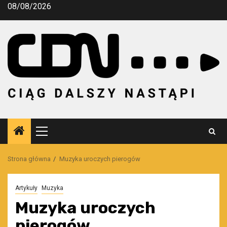
Przejdź
08/08/2026
do
treści
Menu
główne
Strona główna
Muzyka uroczych pierogów
Artykuły
Muzyka
Muzyka uroczych
pierogów