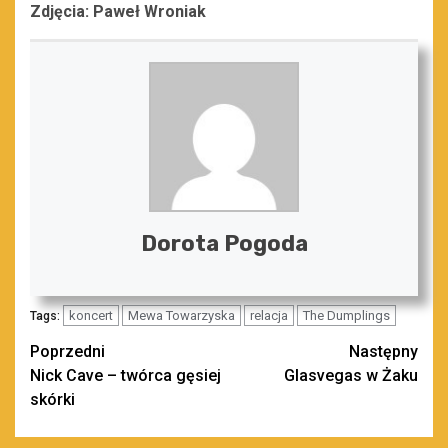
Zdjęcia: Paweł Wroniak
Dorota Pogoda
koncert
Mewa Towarzyska
relacja
The Dumplings
Tags:
Zobacz
Poprzedni
Następny
Nick Cave – twórca gęsiej
Glasvegas w Żaku
wpisy
skórki