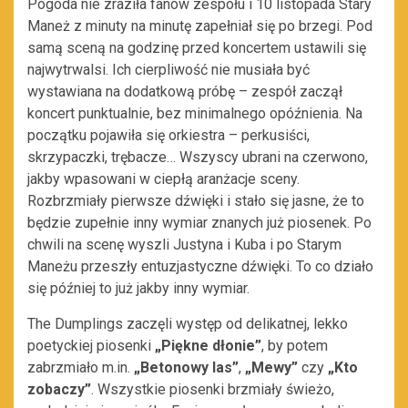
Pogoda nie zraziła fanów zespołu i 10 listopada Stary
Maneż z minuty na minutę zapełniał się po brzegi. Pod
samą sceną na godzinę przed koncertem ustawili się
najwytrwalsi. Ich cierpliwość nie musiała być
wystawiana na dodatkową próbę – zespół zaczął
koncert punktualnie, bez minimalnego opóźnienia. Na
początku pojawiła się orkiestra – perkusiści,
skrzypaczki, trębacze… Wszyscy ubrani na czerwono,
jakby wpasowani w ciepłą aranżacje sceny.
Rozbrzmiały pierwsze dźwięki i stało się jasne, że to
będzie zupełnie inny wymiar znanych już piosenek. Po
chwili na scenę wyszli Justyna i Kuba i po Starym
Maneżu przeszły entuzjastyczne dźwięki. To co działo
się później to już jakby inny wymiar.
The Dumplings zaczęli występ od delikatnej, lekko
poetyckiej piosenki
„Piękne dłonie”
, by potem
zabrzmiało m.in.
„Betonowy las”
,
„Mewy”
czy
„Kto
zobaczy”
. Wszystkie piosenki brzmiały świeżo,