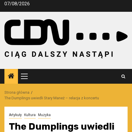
Przejdź
07/08/2026
do
treści
Menu
główne
Strona główna
The Dumplings uwiedli Stary Maneż – relacja z koncertu
Artykuły
Kultura
Muzyka
The Dumplings uwiedli