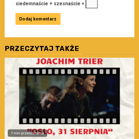
siedemnaście + szesnaście =
PRZECZYTAJ TAKŻE
7 min przeczytania