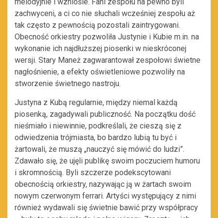
melodyjnie i wzniośle. Fani zespołu na pewno byli
zachwyceni, a ci co nie słuchali wcześniej zespołu aż
tak często z pewnością pozostali zaintrygowani.
Obecność orkiestry pozwoliła Justynie i Kubie m.in. na
wykonanie ich najdłuższej piosenki w nieskróconej
wersji. Stary Maneż zagwarantował zespołowi świetne
nagłośnienie, a efekty oświetleniowe pozwoliły na
stworzenie świetnego nastroju.
Justyna z Kubą regularnie, między niemal każdą
piosenką, zagadywali publiczność. Na początku dość
nieśmiało i niewinnie, podkreślali, że cieszą się z
odwiedzenia trójmiasta, bo bardzo lubią tu być i
żartowali, że muszą „nauczyć się mówić do ludzi”.
Zdawało się, że ujęli publikę swoim poczuciem humoru
i skromnością. Byli szczerze podekscytowani
obecnością orkiestry, nazywając ją w żartach swoim
nowym czerwonym ferrari. Artyści występujący z nimi
również wydawali się świetnie bawić przy współpracy