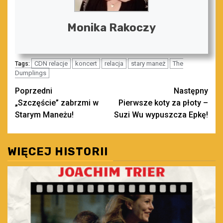
Monika Rakoczy
CDN relacje
koncert
relacja
stary maneż
The
Tags:
Dumplings
Zobacz
Poprzedni
Następny
„Szczęście” zabrzmi w
Pierwsze koty za płoty –
wpisy
Starym Maneżu!
Suzi Wu wypuszcza Epkę!
WIĘCEJ HISTORII