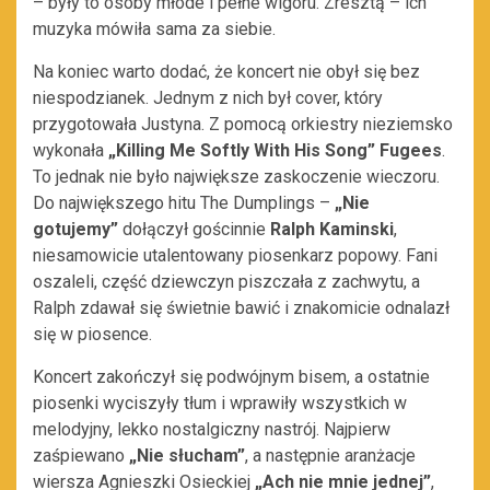
– były to osoby młode i pełne wigoru. Zresztą – ich
muzyka mówiła sama za siebie.
Na koniec warto dodać, że koncert nie obył się bez
niespodzianek. Jednym z nich był cover, który
przygotowała Justyna. Z pomocą orkiestry nieziemsko
wykonała
„Killing Me Softly With His Song” Fugees
.
To jednak nie było największe zaskoczenie wieczoru.
Do największego hitu The Dumplings –
„Nie
gotujemy”
dołączył gościnnie
Ralph Kaminski
,
niesamowicie utalentowany piosenkarz popowy. Fani
oszaleli, część dziewczyn piszczała z zachwytu, a
Ralph zdawał się świetnie bawić i znakomicie odnalazł
się w piosence.
Koncert zakończył się podwójnym bisem, a ostatnie
piosenki wyciszyły tłum i wprawiły wszystkich w
melodyjny, lekko nostalgiczny nastrój. Najpierw
zaśpiewano
„Nie słucham”
, a następnie aranżacje
wiersza Agnieszki Osieckiej
„Ach nie mnie jednej”
,