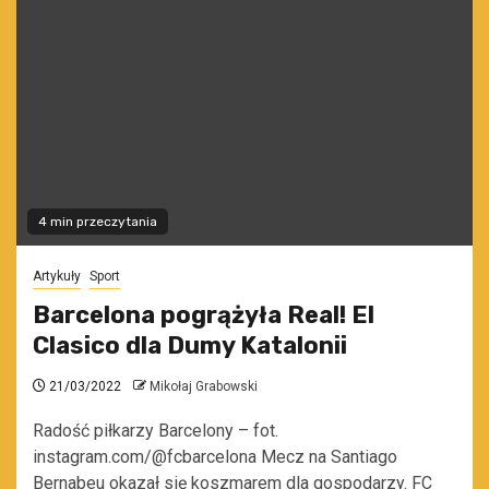
4 min przeczytania
Artykuły
Sport
Barcelona pogrążyła Real! El
Clasico dla Dumy Katalonii
21/03/2022
Mikołaj Grabowski
Radość piłkarzy Barcelony – fot.
instagram.com/@fcbarcelona Mecz na Santiago
Bernabeu okazał się koszmarem dla gospodarzy. FC