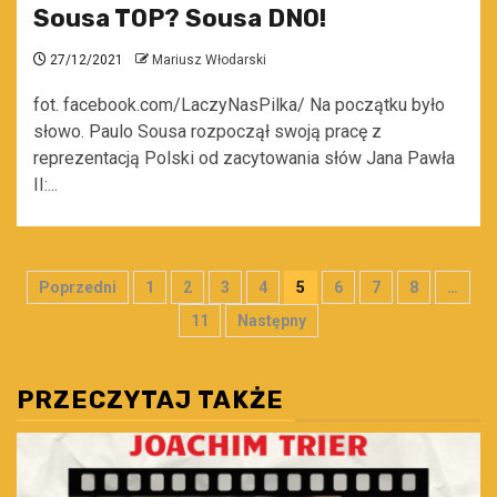
Sousa TOP? Sousa DNO!
27/12/2021
Mariusz Włodarski
fot. facebook.com/LaczyNasPilka/ Na początku było
słowo. Paulo Sousa rozpoczął swoją pracę z
reprezentacją Polski od zacytowania słów Jana Pawła
II:...
Stronicowanie
Poprzedni
1
2
3
4
5
6
7
8
…
wpisów
11
Następny
PRZECZYTAJ TAKŻE