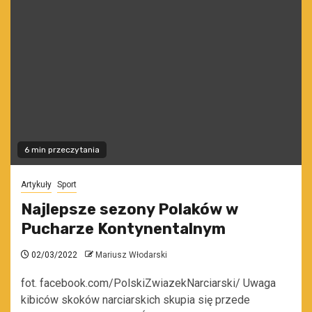
6 min przeczytania
Artykuły
Sport
Najlepsze sezony Polaków w
Pucharze Kontynentalnym
02/03/2022
Mariusz Włodarski
fot. facebook.com/PolskiZwiazekNarciarski/ Uwaga
kibiców skoków narciarskich skupia się przede