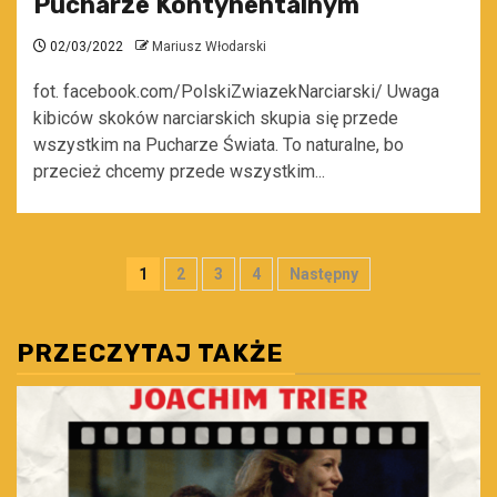
Pucharze Kontynentalnym
02/03/2022
Mariusz Włodarski
fot. facebook.com/PolskiZwiazekNarciarski/ Uwaga
kibiców skoków narciarskich skupia się przede
wszystkim na Pucharze Świata. To naturalne, bo
przecież chcemy przede wszystkim...
Stronicowanie
1
2
3
4
Następny
wpisów
PRZECZYTAJ TAKŻE