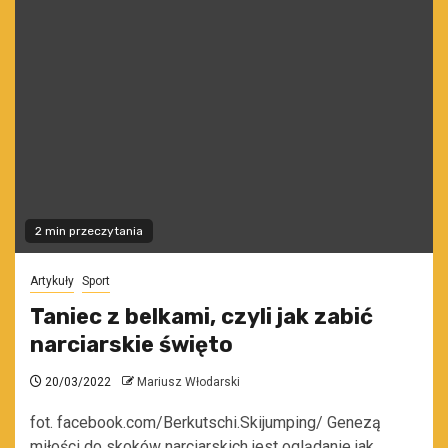
2 min przeczytania
Artykuły
Sport
Taniec z belkami, czyli jak zabić
narciarskie święto
20/03/2022
Mariusz Włodarski
fot. facebook.com/Berkutschi.Skijumping/ Genezą
miłości do skoków narciarskich jest oglądanie jak