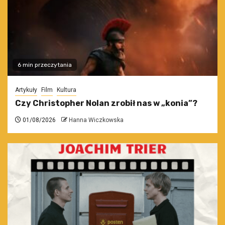
6 min przeczytania
Artykuły
Film
Kultura
Czy Christopher Nolan zrobił nas w „konia”?
01/08/2026
Hanna Wiczkowska