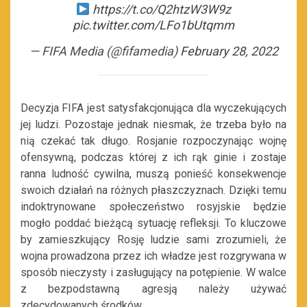
https://t.co/Q2htzW3W9z
pic.twitter.com/LFo1bUtqmm
— FIFA Media (@fifamedia)
February 28, 2022
Decyzja FIFA jest satysfakcjonująca dla wyczekujących
jej ludzi. Pozostaje jednak niesmak, że trzeba było na
nią czekać tak długo. Rosjanie rozpoczynając wojnę
ofensywną, podczas której z ich rąk ginie i zostaje
ranna ludność cywilna, muszą ponieść konsekwencje
swoich działań na różnych płaszczyznach. Dzięki temu
indoktrynowane społeczeństwo rosyjskie będzie
mogło poddać bieżącą sytuację refleksji. To kluczowe
by zamieszkujący Rosję ludzie sami zrozumieli, że
wojna prowadzona przez ich władze jest rozgrywana w
sposób nieczysty i zasługujący na potępienie. W walce
z bezpodstawną agresją należy używać
zdecydowanych środków.