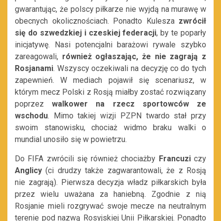
gwarantując, że polscy piłkarze nie wyjdą na murawę w
obecnych okolicznościach. Ponadto Kulesza
zwrócił
się do szwedzkiej i czeskiej federacji
, by te poparły
inicjatywę. Nasi potencjalni barażowi rywale szybko
zareagowali,
również ogłaszając, że nie zagrają z
Rosjanami
. Wszyscy oczekiwali na decyzję co do tych
zapewnień. W mediach pojawił się scenariusz, w
którym mecz Polski z Rosją miałby zostać rozwiązany
poprzez
walkower na rzecz sportowców ze
wschodu
. Mimo takiej wizji PZPN twardo stał przy
swoim stanowisku, chociaż widmo braku walki o
mundial unosiło się w powietrzu.
Do FIFA zwrócili się również chociażby
Francuzi
czy
Anglicy
(ci drudzy także zagwarantowali, że z Rosją
nie zagrają). Pierwsza decyzja władz piłkarskich była
przez wielu uważana za haniebną. Zgodnie z nią
Rosjanie mieli rozgrywać swoje mecze na neutralnym
terenie pod nazwą Rosyjskiej Unii Piłkarskiej. Ponadto