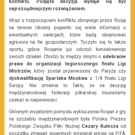
konfliktu. Podjęta decyzja wydaje się być
najrozsądniejszym rozwiązaniem.
Wraz z rozpoczęciem konfliktu zbrojnego przez Rosję
na terenie Ukrainy pojawiło się wiele informacji o
ewentualnych sankcjach, które będą obejmować
agresora na tle gospodarczym. Tyczyło się to także
sportu, gdzie Rosjanie już odczuli konsekwencje
swoich działań. Chodzi tu między innymi o
odebranie
prawa do organizacji tegorocznego finału Ligi
Mistrzów
, który został przeniesiony do Paryża czy
dyskwalifikację Spartaka Moskwa
z 1/8 finału Ligi
Europy. Nie zmienia to faktu, że na decyzję
międzynarodowej federacji piłkarskiej musieliśmy
czekać w niepewności.
Głównym inicjatorem pomysłu wykluczenia Rosjan z gry
na szczeblu międzynarodowym była Polska. Prezes
Polskiego Związku Piłki Nożnej
Cezary Kulesza
od
początku zmagań wojennych wywierał presję na FIFA,