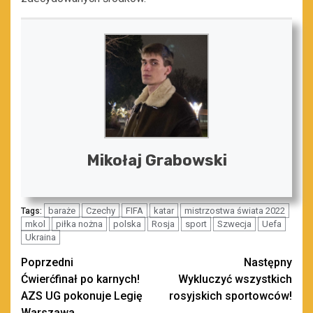
Mikołaj Grabowski
baraże
Czechy
FIFA
katar
mistrzostwa świata 2022
Tags:
mkol
piłka nożna
polska
Rosja
sport
Szwecja
Uefa
Ukraina
Zobacz
Poprzedni
Następny
Ćwierćfinał po karnych!
Wykluczyć wszystkich
wpisy
AZS UG pokonuje Legię
rosyjskich sportowców!
Warszawa