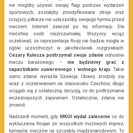
nie mogliby używać swojej flagi podczas wydarzeń
sportowych, zostałyby zmodyfikowane stroje oraz
rosyjscy piłkarze nie usłyszeliby swojego hymnu przed
meczem. Internet zawrzał po tej informacji. Dla
mnóstwa osób niezrozumiałej. Wszyscy wciąż
oczekiwali, że reprezentacja Rosji nie będzie mogła w
ogóle uczestniczyć w jakichkolwiek rozgrywkach.
Cezary Kulesza podtrzymał swoje zdanie
odnośnie
meczu barażowego –
nie będziemy grać z
napastnikami suwerennego i wolnego kraju
. Takie
samo zdanie wyraziła Szwecja. Obawy zrodziły się
wraz z oczekiwaniem na stanowisko Czechów, długo
ociągali się z ostateczną decyzją, co do podtrzymania
wcześniejszych zapewnień. Ostatecznie, zdania nie
zmienili.
Nadszedł moment, gdy
MKOl wydał zalecenie
co do
wykluczenia Rosjan ze wszystkich możliwych imprez,
turniejów, meczów na szczeblu międzynarodowym. To