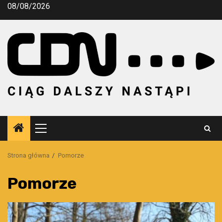
Przejdź
08/08/2026
do
treści
Menu
główne
Strona główna
Pomorze
Pomorze