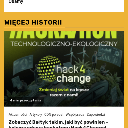
Obamy
WIĘCEJ HISTORII
4 min przeczytania
Aktualności
Artykuły
CDN poleca!
Współpraca
Zapowiedzi
Zobaczyć Bałtyk takim, jaki być powinien –
kolejna edycja hackatonu Hack4Change!