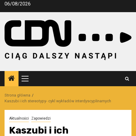
Przejdź
06/08/2026
do
treści
Menu
główne
Strona główna
Kaszubi i ich stereotypy- cykl wykładów interdyscyplinarnych
Aktualności
Zapowiedzi
Kaszubi i ich