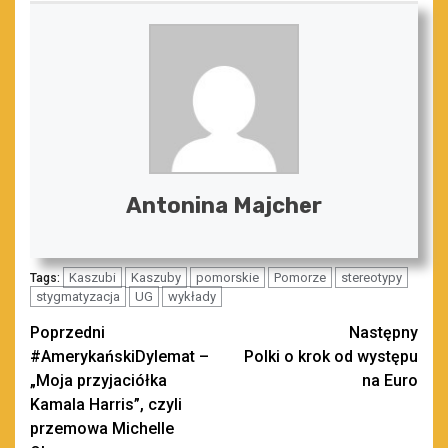
Antonina Majcher
Kaszubi
Kaszuby
pomorskie
Pomorze
stereotypy
Tags:
stygmatyzacja
UG
wykłady
Zobacz
Poprzedni
Następny
#AmerykańskiDylemat –
Polki o krok od występu
wpisy
„Moja przyjaciółka
na Euro
Kamala Harris”, czyli
przemowa Michelle