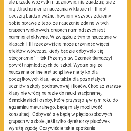
ale przede wszystkim uczniowie, nie zgadzają się z
nią. „Uruchomienie nauczania w klasach I-III jest
decyzją bardzo ważną, bowiem wszyscy zdajemy
sobie sprawę z tego, że nauczanie zdalne w tych
grupach wiekowych, grupach najmłodszych jest
najmniej efektywne. W związku z tym to nauczanie w
klasach I-III rzeczywiście może przynieść więcej
efektów wówczas, kiedy będzie odbywało się
stacjonarnie” – tak Przemysław Czarnek tłumaczył
powrót najmłodszych do szkół. Wydaje się, że
nauczanie online jest uciążliwe nie tylko dla
początkowych klas, lecz także dla pozostałych
uczniów szkoły podstawowej i liceów. Chociaż starsze
klasy nie wrócą na razie do nauki stacjonarnej,
ósmoklasiści i osoby, które przystąpią w tym roku do
egzaminu maturalnego, będą miały możliwość
konsultacji. Odbywać się będą w pięcioosobowych
grupach w szkole, jeśli tylko dyrektorzy placówek
wyrażą zgodę. Oczywiście takie spotkania