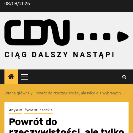
Przejdź
08/08/2026
do
treści
Menu
główne
Strona główna
Powrót do rzeczywistości, ale tylko dla wybranych
Artykuły
Życie studenckie
Powrót do
rzeczywistości, ale tylko