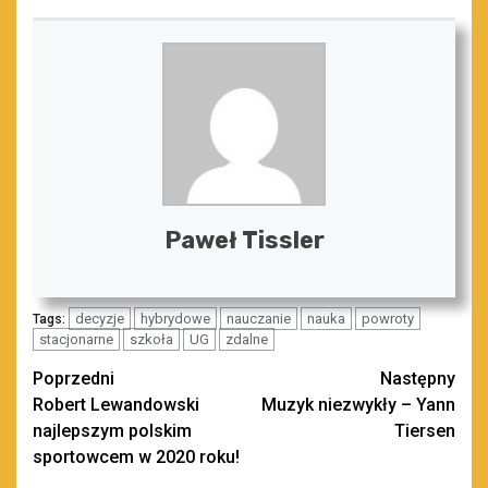
Paweł Tissler
decyzje
hybrydowe
nauczanie
nauka
powroty
Tags:
stacjonarne
szkoła
UG
zdalne
Zobacz
Poprzedni
Następny
Robert Lewandowski
Muzyk niezwykły – Yann
wpisy
najlepszym polskim
Tiersen
sportowcem w 2020 roku!