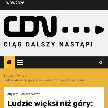
Przejdź
10/08/2026
do
treści
Menu
główne
Strona główna
Ludzie więksi niż góry: Zoja Skubis zdobywa Mount Everest
Artykuły
Społeczeństwo
Ludzie więksi niż góry: