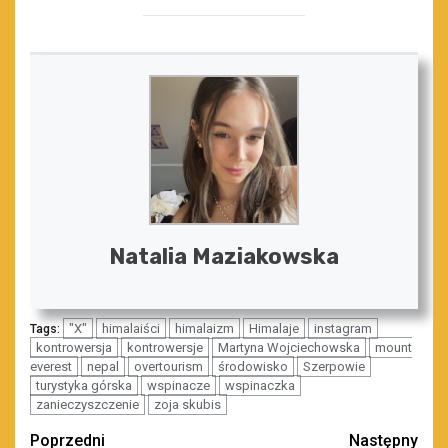
Natalia Maziakowska
"X"
himalaiści
himalaizm
Himalaje
instagram
Tags:
kontrowersja
kontrowersje
Martyna Wojciechowska
mount
everest
nepal
overtourism
środowisko
Szerpowie
turystyka górska
wspinacze
wspinaczka
zanieczyszczenie
zoja skubis
Zobacz
Poprzedni
Następny