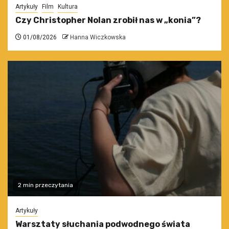
Artykuły
Film
Kultura
Czy Christopher Nolan zrobił nas w „konia”?
01/08/2026
Hanna Wiczkowska
2 min przeczytania
Artykuły
Warsztaty słuchania podwodnego świata