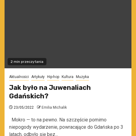
2 min przeczytania
Aktualności
Artykuły
Hip-hop
Kultura
Muzyka
Jak było na Juwenaliach
Gdańskich?
23/05/2022
Emilia Michalik
Mokro — to na pewno. Na szczęście pomimo
niepogody wydarzenie, powracające do Gdańska po 3
latach, odbyło się bez...