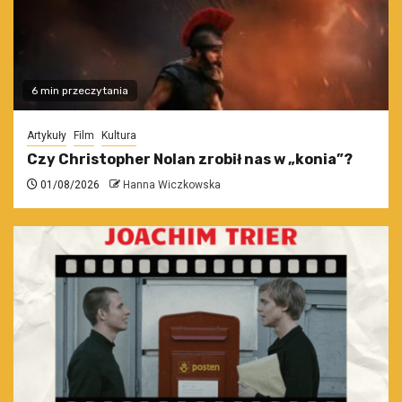
6 min przeczytania
Artykuły
Film
Kultura
Czy Christopher Nolan zrobił nas w „konia”?
01/08/2026
Hanna Wiczkowska