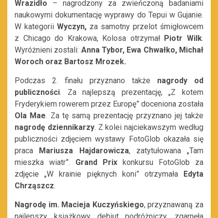
Wrazidło
– nagrodzony za zwieńczoną badaniami
naukowymi dokumentację wyprawy do Tepui w Gujanie.
W kategorii
Wyczyn,
za samotny przelot śmigłowcem
z Chicago do Krakowa, Kolosa otrzymał
Piotr Wilk
.
Wyróżnieni zostali:
Anna Tybor, Ewa Chwałko, Michał
Woroch oraz Bartosz Mrozek.
Podczas 2. finału przyznano także
nagrody od
publiczności
. Za najlepszą prezentację, „Z kotem
Fryderykiem rowerem przez Europę” doceniona została
Ola Mae
. Za tę samą prezentację przyznano jej także
nagrodę dziennikarzy
. Z kolei najciekawszym według
publiczności zdjęciem wystawy FotoGlob okazała się
praca
Mariusza Hajdarowicza
, zatytułowana „Tam
mieszka wiatr”.
Grand Prix
konkursu FotoGlob za
zdjęcie „W krainie pięknych koni” otrzymała
Edyta
Chrząszcz
.
Nagrodę im. Macieja Kuczyńskiego
, przyznawaną za
najlepszy książkowy debiut podróżniczy, zgarnęła