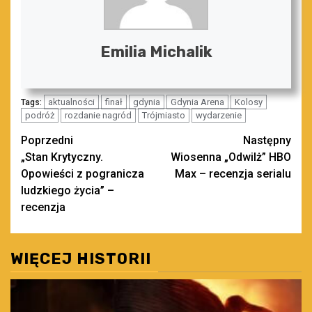
Emilia Michalik
aktualności
finał
gdynia
Gdynia Arena
Kolosy
Tags:
podróż
rozdanie nagród
Trójmiasto
wydarzenie
Zobacz
Poprzedni
Następny
„Stan Krytyczny.
Wiosenna „Odwilż” HBO
wpisy
Opowieści z pogranicza
Max – recenzja serialu
ludzkiego życia” –
recenzja
WIĘCEJ HISTORII