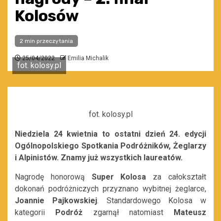
Kolosów
2 min przeczytania
25/04/2022
Emilia Michalik
fot. kolosy.pl
fot. kolosy.pl
Niedziela 24 kwietnia to ostatni dzień 24. edycji
Ogólnopolskiego Spotkania Podróżników, Żeglarzy
i Alpinistów. Znamy już wszystkich laureatów.
Nagrodę honorową
Super Kolosa
za całokształt
dokonań podróżniczych przyznano wybitnej żeglarce,
Joannie Pajkowskiej
. Standardowego Kolosa w
kategorii
Podróż
zgarnął natomiast
Mateusz