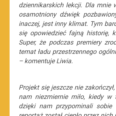
dziennikarskich lekcji. Dla mnie
osamotniony dźwięk pozbawiony 
inaczej, jest inny klimat. Tym b
się opowiedzieć fajną historię, 
Super, że podczas premiery zrod
temat ładu przestrzennego ogólni
– komentuje Liwia.
Projekt się jeszcze nie zakończył
nam niezmiernie miło, kiedy w tr
dzięki nam przypominali sobie
reportaż został ciepło przez nich p