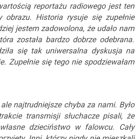
 wartością reportażu radiowego jest ten
obrazu. Historia rysuje się zupełnie
ardziej jestem zadowolona, że udało nam
która została bardzo dobrze odebrana.
ziła się tak uniwersalna dyskusja na
e. Zupełnie się tego nie spodziewałam
, ale najtrudniejsze chyba za nami. Było
akcie transmisji słuchacze pisali, że
 własne dzieciństwo w falowcu. Cały
rzyjęty. Inni, którzy nigdy nie mieszkali