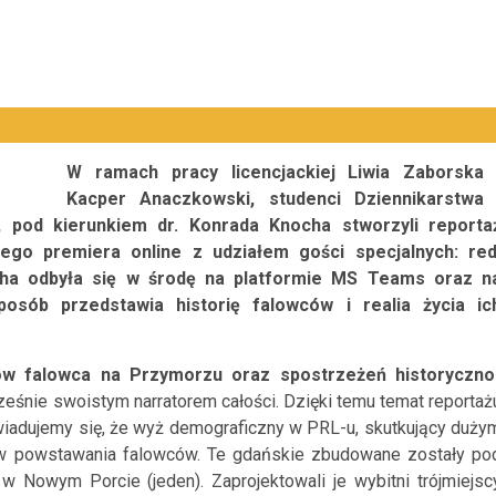
W ramach pracy licencjackiej Liwia Zaborska 
Kacper Anaczkowski, studenci Dziennikarstwa 
, pod kierunkiem dr. Konrada Knocha stworzyli reporta
ego premiera online z udziałem gości specjalnych: red
icha odbyła się w środę na platformie MS Teams oraz n
osób przedstawia historię falowców i realia życia ic
rów falowca na Przymorzu oraz spostrzeżeń historyczno
ocześnie swoistym narratorem całości. Dzięki temu temat reportaż
wiadujemy się, że wyż demograficzny w PRL-u, skutkujący duży
w powstawania falowców. Te gdańskie zbudowane zostały po
 w Nowym Porcie (jeden). Zaprojektowali je wybitni trójmiejsc