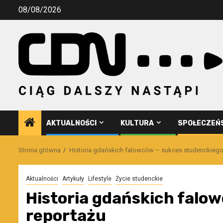
Przejdź
08/08/2026
do
treści
AKTUALNOŚCI
KULTURA
SPOŁECZEŃ
Strona główna
Historia gdańskich falowców – sukces studenckiego
Aktualności
Artykuły
Lifestyle
Życie studenckie
Historia gdańskich falo
reportażu