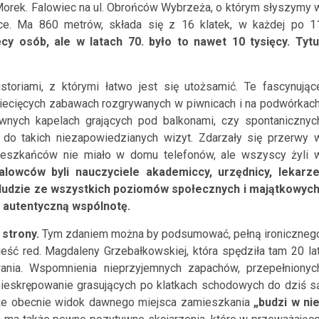
 Morek. Falowiec na ul. Obrońców Wybrzeża, o którym słyszymy 
sce. Ma 860 metrów, składa się z 16 klatek, w każdej po 1
y osób, ale w latach 70. było to nawet 10 tysięcy. Tytu
toriami, z którymi łatwo jest się utożsamić. Te fascynując
ziecięcych zabawach rozgrywanych w piwnicach i na podwórkach
wnych kapelach grających pod balkonami, czy spontanicznyc
 do takich niezapowiedzianych wizyt. Zdarzały się przerwy 
ieszkańców nie miało w domu telefonów, ale wszyscy żyli 
alowców byli nauczyciele akademiccy, urzędnicy, lekarze
– ludzie ze wszystkich poziomów społecznych i majątkowych
i autentyczną wspólnotę.
strony.
Tym zdaniem można by podsumować, pełną ironiczneg
ść red. Magdaleny Grzebałkowskiej, która spędziła tam 20 lat
owania. Wspomnienia nieprzyjemnych zapachów, przepełnionyc
ieskrępowanie grasujących po klatkach schodowych do dziś s
, że obecnie widok dawnego miejsca zamieszkania
„budzi w nie