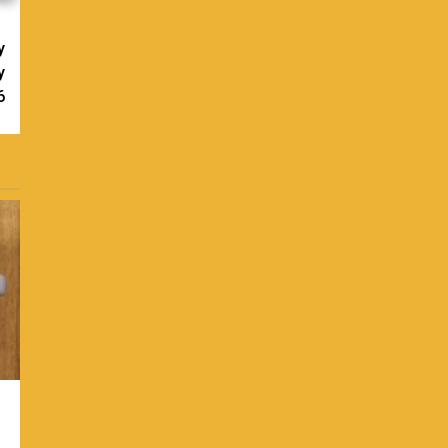
y
y
6