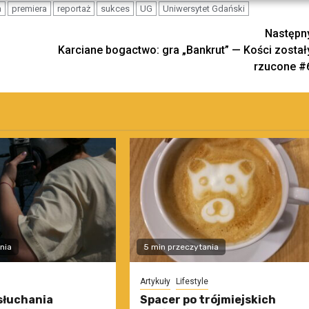
a
premiera
reportaż
sukces
UG
Uniwersytet Gdański
Następn
Karciane bogactwo: gra „Bankrut” — Kości został
rzucone #
nia
5 min przeczytania
Artykuły
Lifestyle
słuchania
Spacer po trójmiejskich