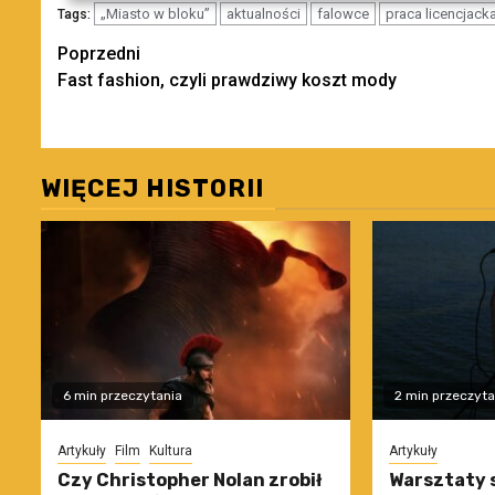
„Miasto w bloku”
aktualności
falowce
praca licencjack
Tags:
Zobacz
Poprzedni
Fast fashion, czyli prawdziwy koszt mody
wpisy
WIĘCEJ HISTORII
6 min przeczytania
2 min przeczyta
Artykuły
Film
Kultura
Artykuły
Czy Christopher Nolan zrobił
Warsztaty 