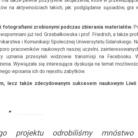
a ma także pewne pozytywne skojarzenia, które w przeważające
w na aktywnościach takich, jak: podglądanie sąsiadów, gra 
i fotografiami zrobionymi podczas zbierania materiałów
.
P
wspomniani już red. Grzebałkowska i prof. Friedrich, a także prof
nikarstwa i Komunikacji Społecznej Uniwersytetu Gdańskiego. N
sporo pracowników naukowych naszej uczelni, zainteresowanyc
zy uznania przesyłali widzowie transmisji na Facebooku. 
enia. Wywiązała się interesująca dyskusja na temat możliwośc
ego wpisania ich do rejestru zabytków.
iem, lecz także zdecydowanym sukcesem naukowym Liwii 
o projektu odrobiliśmy mnóstwo