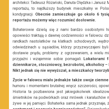
architekci: Tadeusz Różański, Danuta Olędzka i Janusz
reportażu, to najdłuższy budynek mieszkalny w Pol
kondygnacji.
Obecnie zamieszkuje go około 6 tysięc
reportażu możemy więc rozumieć dosłownie.
Bohaterowie dzielą się z nami bardzo osobistymi his
opowieści traktują o dawnej codzienności w falowcu: d
randkach nastolatków na klatkach schodowych, wędro
odwiedzinach u sąsiadów, którzy przyzwyczajeni byli
dostawie prądu, problemy z ogrzewaniem, a wielu m
przyjaźni i wzajemnie sobie pomagali.
Lokatorami f
dziennikarze, stoczniowcy, bezrobotni, alkoholicy 
Nikt jednak się nie wywyższał, a mieszkańcy tworzyl
Życie w falowcu miało jednakże także swoje ciemne 
humoru i momentami brutalnej wręcz szczerości, opowie
Historia ta pozbawiona jest jakiegokolwiek idealiz
śmietników na podwórkach oraz mrówek i karaluchów n
żywe w jej pamięci. Bohaterka sama jednak przyznaje