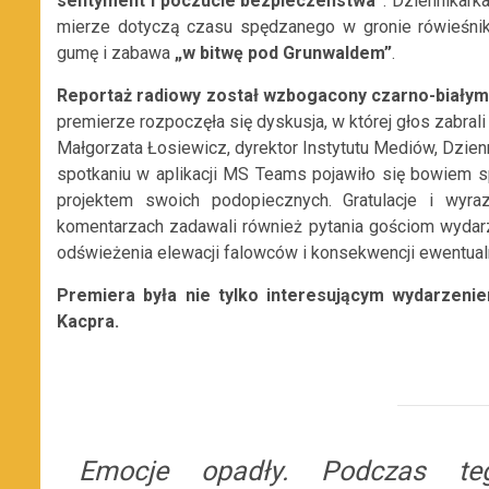
sentyment i poczucie bezpieczeństwa”
. Dziennikark
mierze dotyczą czasu spędzanego w gronie rówieśnikó
gumę i zabawa
„w bitwę pod Grunwaldem”
.
Reportaż radiowy został wzbogacony
czarno-białym
premierze rozpoczęła się dyskusja, w której głos zabrali 
Małgorzata Łosiewicz, dyrektor Instytutu Mediów, Dzien
spotkaniu w aplikacji MS Teams pojawiło się bowiem 
projektem swoich podopiecznych. Gratulacje i wyra
komentarzach zadawali również pytania gościom wydarz
odświeżenia elewacji falowców i konsekwencji ewentualn
Premiera była nie tylko interesującym wydarzen
Kacpra.
Emocje opadły. Podczas teg