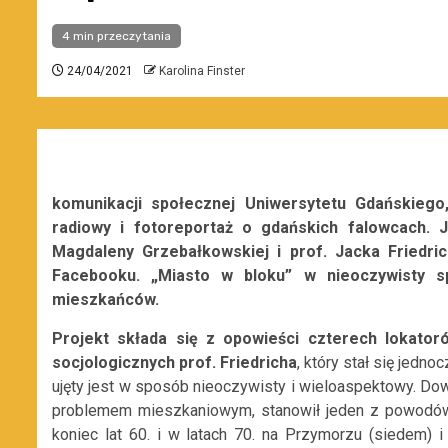
4 min przeczytania
24/04/2021
Karolina Finster
komunikacji społecznej
Uniwersytetu Gdańskiego
radiowy i fotoreportaż o gdańskich falowcach. J
Magdaleny Grzebałkowskiej i prof. Jacka Friedr
Facebooku. „Miasto w bloku” w nieoczywisty sp
mieszkańców.
Projekt składa się z opowieści czterech lokato
socjologicznych prof. Friedricha
, który stał się jedn
ujęty jest w sposób nieoczywisty i wieloaspektowy. Do
problemem mieszkaniowym, stanowił jeden z powodó
koniec lat 60. i w latach 70. na Przymorzu (siedem) i