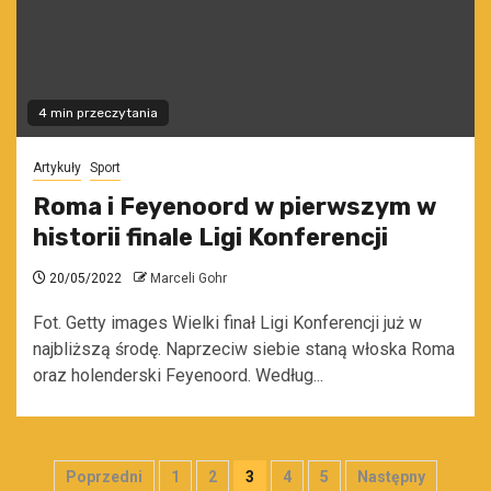
4 min przeczytania
Artykuły
Sport
Roma i Feyenoord w pierwszym w
historii finale Ligi Konferencji
20/05/2022
Marceli Gohr
Fot. Getty images Wielki finał Ligi Konferencji już w
najbliższą środę. Naprzeciw siebie staną włoska Roma
oraz holenderski Feyenoord. Według...
Stronicowanie
Poprzedni
1
2
3
4
5
Następny