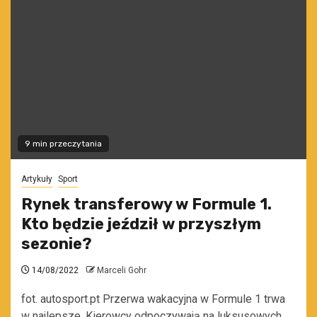
9 min przeczytania
Artykuły
Sport
Rynek transferowy w Formule 1.
Kto będzie jeździł w przyszłym
sezonie?
14/08/2022
Marceli Gohr
fot. autosport.pt Przerwa wakacyjna w Formule 1 trwa
w najlepsze. Kierowcy odpoczywają na luksusowych