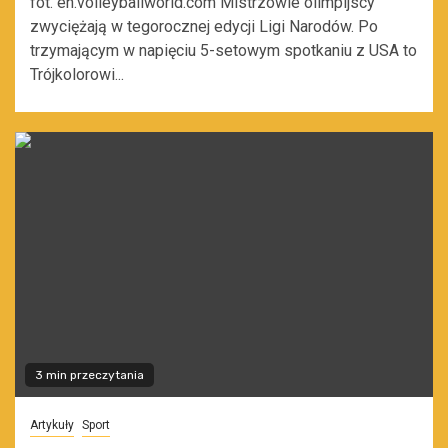
fot. en.volleyballworld.com Mistrzowie olimpijscy
zwyciężają w tegorocznej edycji Ligi Narodów. Po
trzymającym w napięciu 5-setowym spotkaniu z USA to
Trójkolorowi...
3 min przeczytania
Artykuły
Sport