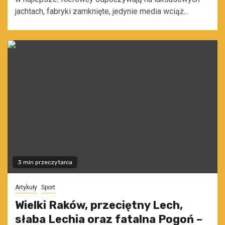
jachtach, fabryki zamknięte, jedynie media wciąż...
3 min przeczytania
Artykuły
Sport
Wielki Raków, przeciętny Lech,
słaba Lechia oraz fatalna Pogoń –