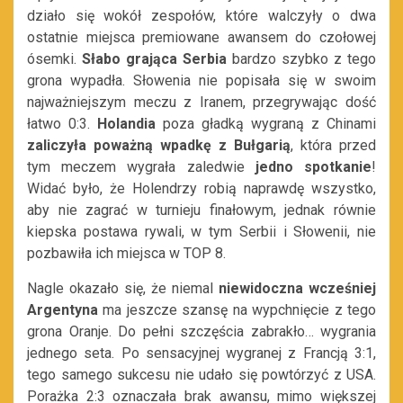
działo się wokół zespołów, które walczyły o dwa
ostatnie miejsca premiowane awansem do czołowej
ósemki.
Słabo grająca Serbia
bardzo szybko z tego
grona wypadła. Słowenia nie popisała się w swoim
najważniejszym meczu z Iranem, przegrywając dość
łatwo 0:3.
Holandia
poza gładką wygraną z Chinami
zaliczyła poważną wpadkę z Bułgarią
, która przed
tym meczem wygrała zaledwie
jedno spotkanie
!
Widać było, że Holendrzy robią naprawdę wszystko,
aby nie zagrać w turnieju finałowym, jednak równie
kiepska postawa rywali, w tym Serbii i Słowenii, nie
pozbawiła ich miejsca w TOP 8.
Nagle okazało się, że niemal
niewidoczna wcześniej
Argentyna
ma jeszcze szansę na wypchnięcie z tego
grona Oranje. Do pełni szczęścia zabrakło… wygrania
jednego seta. Po sensacyjnej wygranej z Francją 3:1,
tego samego sukcesu nie udało się powtórzyć z USA.
Porażka 2:3 oznaczała brak awansu, mimo większej