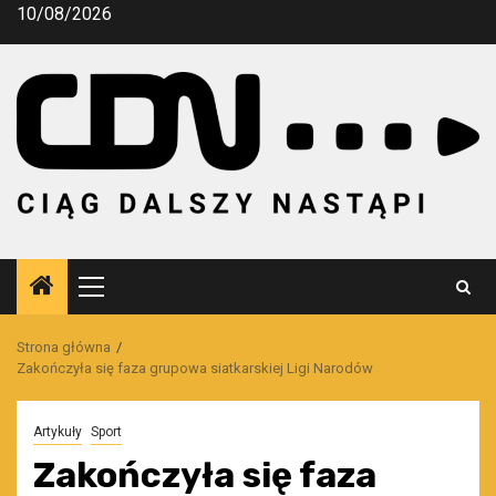
Przejdź
10/08/2026
do
treści
Menu
główne
Strona główna
Zakończyła się faza grupowa siatkarskiej Ligi Narodów
Artykuły
Sport
Zakończyła się faza