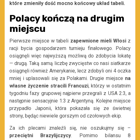
które zmieniły dość mocno końcowy układ tabeli.
Polacy kończą na drugim
miejscu
Pierwsze miejsce w tabeli
zapewnione mieli Włosi
z
racji bycia gospodarzem turnieju finałowego. Polacy
osiągnęli więc najwyższą możliwą do zdobycia lokatę
— drugą. Taką samą liczbę zwycięstw co nasi siatkarze
osiągnęli również Amerykanie, lecz zdobyli oni 4 oczka
mniej i uplasowali się za Polakami. Drugie miejsce
na
własne życzenie stracili Francuzi
, którzy w ostatnim
tygodniu fazy grupowej najpierw przegrali z USA 2:3, a
następnie sensacyjnie 1:3 z Argentyną. Kolejne miejsce
przypadło Japonii, która pokazała się ze świetnej
strony, będąc niewiele gorszym od czołowych ekip.
Za ich plecami znaleźli się, nie oszukujmy się –
przeciętni Brazylijczycy
. Pomimo bilansu 8