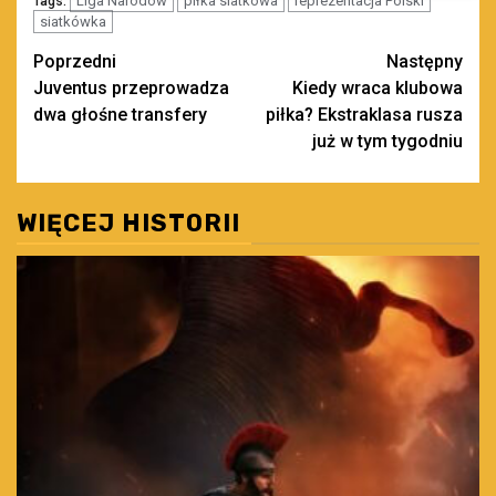
Liga Narodów
piłka siatkowa
reprezentacja Polski
Tags:
siatkówka
Zobacz
Poprzedni
Następny
Juventus przeprowadza
Kiedy wraca klubowa
wpisy
dwa głośne transfery
piłka? Ekstraklasa rusza
już w tym tygodniu
WIĘCEJ HISTORII