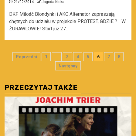
21/02/2014
Jagoda Kicka
DKF Miłość Blondynki i AKC Alternator zapraszają
chętnych do udziału w projekcie PROTEST, GDZIE ? …W
ŻURAWLOWIE! Start już 27...
Stronicowanie
Poprzedni
1
…
3
4
5
6
7
8
wpisów
Następny
PRZECZYTAJ TAKŻE