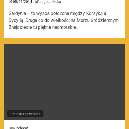
05/05/2014
Jagoda Kicka
Sardynia – to wyspa położona między Korsyką a
Sycylią. Druga co do wielkości na Morzu Śródziemnym.
Znajdziecie tu piękne nadmorskie...
1 min przeczytania
CDN poleca!