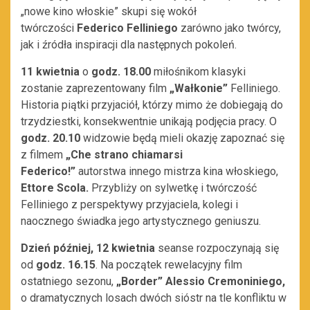
„nowe kino włoskie” skupi się wokół
twórczości
Federico Felliniego
zarówno jako twórcy,
jak i źródła inspiracji dla następnych pokoleń.
11 kwietnia
o
godz. 18.00
miłośnikom klasyki
zostanie zaprezentowany film
„Wałkonie”
Felliniego.
Historia piątki przyjaciół, którzy mimo że dobiegają do
trzydziestki, konsekwentnie unikają podjęcia pracy. O
godz. 20.10
widzowie będą mieli okazję zapoznać się
z filmem
„Che strano chiamarsi
Federico!”
autorstwa innego mistrza kina włoskiego,
Ettore Scola.
Przybliży on sylwetkę i twórczość
Felliniego z perspektywy przyjaciela, kolegi i
naocznego świadka jego artystycznego geniuszu.
Dzień później, 12 kwietnia
seanse rozpoczynają się
od
godz. 16.15
. Na początek rewelacyjny film
ostatniego sezonu,
„
Border
” Alessio Cremoniniego,
o dramatycznych losach dwóch sióstr na tle konfliktu w