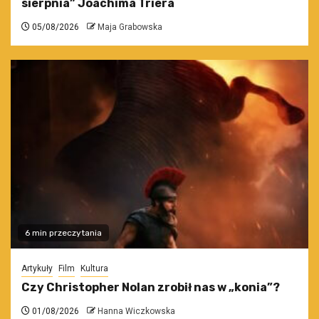
sierpnia” Joachima Triera
05/08/2026
Maja Grabowska
6 min przeczytania
Artykuły
Film
Kultura
Czy Christopher Nolan zrobił nas w „konia”?
01/08/2026
Hanna Wiczkowska