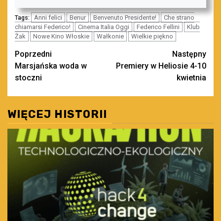
Anni felici
Benur
Benvenuto Presidente!
Che strano
Tags:
chiamarsi Federico!
Cinema Italia Oggi
Federico Fellini
Klub
Żak
Nowe Kino Włoskie
Wałkonie
Wielkie piękno
Zobacz
Poprzedni
Następny
Marsjańska woda w
Premiery w Heliosie 4-10
wpisy
stoczni
kwietnia
WIĘCEJ HISTORII