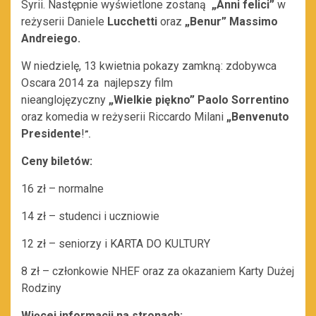
Syrii. Następnie wyświetlone zostaną
„Anni felici
”
w
reżyserii Daniele
Lucchetti
oraz
„Benur” Massimo
Andreiego.
W niedzielę, 13 kwietnia pokazy zamkną: zdobywca
Oscara 2014 za najlepszy film
nieanglojęzyczny
„Wielkie piękno
” Paolo Sorrentino
oraz komedia w reżyserii Riccardo Milani
„
Benvenuto
Presidente
!
”.
Ceny biletów:
16 zł – normalne
14 zł – studenci i uczniowie
12 zł – seniorzy i KARTA DO KULTURY
8 zł – członkowie NHEF oraz za okazaniem Karty Dużej
Rodziny
Więcej informacji na stronach: