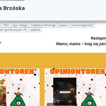
a Brzóska
n
film
Igor Tuleya
instytut politologii
prawo
praworządność
uk Społecznych UG
wykład
Następn
”
Mamo, mamo – boję się jutr
nia
4 min przeczytania