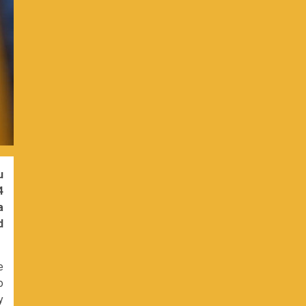
u
4
a
d
e
o
y