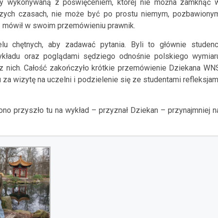
oty wykonywaną z poświęceniem, której nie można zamknąć 
jszych czasach, nie może być po prostu niemym, pozbawiony
 – mówił w swoim przemówieniu prawnik.
lu chętnych, aby zadawać pytania. Byli to głównie studenc
ykładu oraz poglądami sędziego odnośnie polskiego wymiar
 z nich. Całość zakończyło krótkie przemówienie Dziekana WN
za wizytę na uczelni i podzielenie się ze studentami refleksjam
grono przyszło tu na wykład – przyznał Dziekan – przynajmniej n