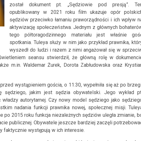
został dokument pt. „Sędziowie pod presją”. Te
opublikowany w 2021 roku film ukazuje opór polskic
sędziów przeciwko łamaniu praworządności i ich wpływ n
aktywizację społeczeństwa. Jednym z głównych bohateró
tego półtoragodzinnego materiału jest właśnie goś
spotkania. Tuleya służy w nim jako przykład prawnika, któr
wyszedł do ludzi i razem z nimi angażował się w sprzeci
wietleniem seansu stwierdził, że główną rolę w dokumenci
także m.in. Waldemar Żurek, Dorota Zabłudowska oraz Krystia
ż przed wystąpieniem gościa, o 11:30, wypełniła się aż po brzegi
 sędziego, jakim jest sędzia obywatelski. Jego wykład pt
 władzy autorytarnej. Czy nowy model sędziego jako sędzieg
kim nadania funkcji prawnika nowej, społecznej misji. Tuley
e po 2015 roku funkcja niezależnych sędziów uległa zmianie, b
acie publicznej. Obywatele jeszcze bardziej zaczęli potrzebowa
y faktycznie występują w ich interesie.