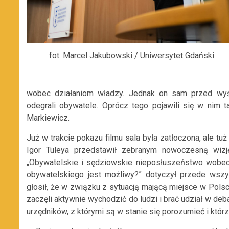
fot. Marcel Jakubowski / Uniwersytet Gdański
wobec działaniom władzy. Jednak on sam przed wyś
odegrali obywatele. Oprócz tego pojawili się w nim 
Markiewicz.
Już w trakcie pokazu filmu sala była zatłoczona, ale tu
Igor Tuleya przedstawił zebranym nowoczesną wizję
„Obywatelskie i sędziowskie nieposłuszeństwo wobec
obywatelskiego jest możliwy?” dotyczył przede wszyst
głosił, że w związku z sytuacją mającą miejsce w Polsc
zaczęli aktywnie wychodzić do ludzi i brać udział w deb
urzędników, z którymi są w stanie się porozumieć i którz