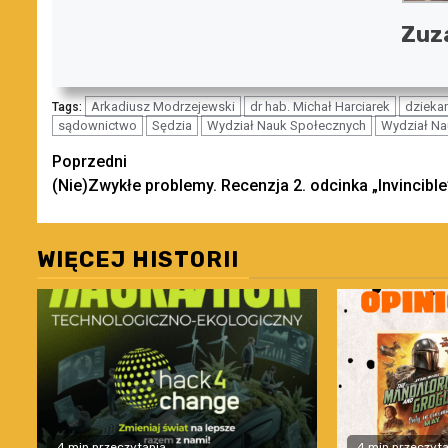
Zuz
Arkadiusz Modrzejewski
dr hab. Michał Harciarek
dzieka
Tags:
sądownictwo
Sędzia
Wydział Nauk Społecznych
Wydział Na
Zobacz
Poprzedni
(Nie)Zwykłe problemy. Recenzja 2. odcinka „Invincible
wpisy
WIĘCEJ HISTORII
4 min przeczytania
4 min przeczyta