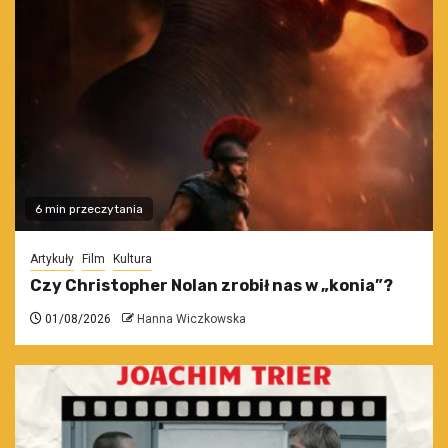
6 min przeczytania
Artykuły
Film
Kultura
Czy Christopher Nolan zrobił nas w „konia”?
01/08/2026
Hanna Wiczkowska