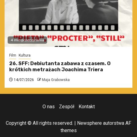
4 min przeczytania
Film
Kultura
26. SFF: Debiutanta zabawa z czasem. O
krótkich metrażach Joachima Triera
14/07/2026
Maja Grabowska
O nas
Zespół
Kontakt
Copyright © All rights reserved.
|
Newsphere
autorstwa AF
themes