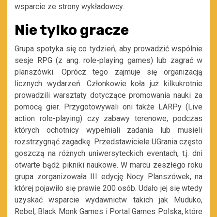
wsparcie ze strony wykładowcy.
Nie tylko gracze
Grupa spotyka się co tydzień, aby prowadzić wspólnie
sesje RPG
(z ang. role-playing games)
lub zagrać w
planszówki. Oprócz tego zajmuje się organizacją
licznych wydarzeń. Członkowie koła już kilkukrotnie
prowadzili warsztaty dotyczące promowania nauki za
pomocą gier. Przygotowywali oni także LARPy
(Live
action role-playing)
czy zabawy terenowe, podczas
których ochotnicy wypełniali zadania lub musieli
rozstrzygnąć zagadkę. Przedstawiciele UGrania często
goszczą na różnych uniwersyteckich eventach, t.j. dni
otwarte bądź pikniki naukowe.
W marcu zeszłego roku
grupa zorganizowała III edycję Nocy Planszówek, na
której pojawiło się prawie 200 osób. Udało jej się wtedy
uzyskać wsparcie wydawnictw takich jak Muduko,
Rebel, Black Monk Games i Portal Games Polska, które