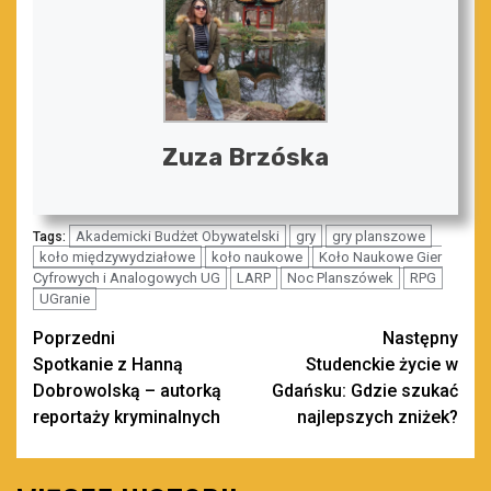
Zuza Brzóska
Akademicki Budżet Obywatelski
gry
gry planszowe
Tags:
koło międzywydziałowe
koło naukowe
Koło Naukowe Gier
Cyfrowych i Analogowych UG
LARP
Noc Planszówek
RPG
UGranie
Zobacz
Poprzedni
Następny
Spotkanie z Hanną
Studenckie życie w
wpisy
Dobrowolską – autorką
Gdańsku: Gdzie szukać
reportaży kryminalnych
najlepszych zniżek?