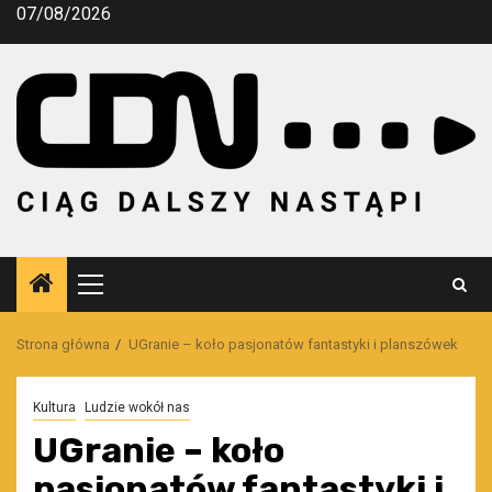
Przejdź
07/08/2026
do
treści
Menu
główne
Strona główna
UGranie – koło pasjonatów fantastyki i planszówek
Kultura
Ludzie wokół nas
UGranie – koło
pasjonatów fantastyki i