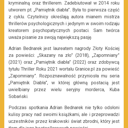
kryminalną oraz thrillerem. Zadebiutował w 2014 roku
utworem pt.
„
Pamiętnik diabła
”
.
Była to pierwsza część
z cyklu. Czytelnicy określają autora mianem mistrza
thrillerów psychologicznych i jedynym w swoim rodzaju
kreatorem psychopatycznych postaci. Sam twórca
uważa pisanie za swoją największą pasję.
Adrian Bednarek jest laureatem
nagrody
Złoty Kościej
za powieści: „Skazany na zło” (2018), „Zapomniany”
(2021) oraz „Pamiętnik diabła” (2022)
oraz
zdobywc
ą
tytułu
Thriller Roku 2021
wortalu Granice.pl za powieść
„Zapomniany”.
Rozpoznawalność przyniosła mu seria
„Pamiętnik Diabła”
, w któr
ej
główną postacią jest
uwielbiany przez wielu seryjny morderca, Kuba
Sobański.
Podczas spotkania Adrian Bednarek nie tylko odsłoni
kulisy pracy nad swoimi książk
ami
, ale
i
przeprowadzi
uczestników przez krakowski świat zbrodni, który jest