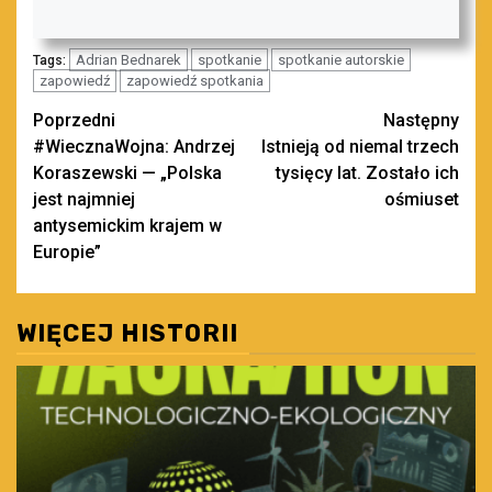
Adrian Bednarek
spotkanie
spotkanie autorskie
Tags:
zapowiedź
zapowiedź spotkania
Zobacz
Poprzedni
Następny
#WiecznaWojna: Andrzej
Istnieją od niemal trzech
wpisy
Koraszewski — „Polska
tysięcy lat. Zostało ich
jest najmniej
ośmiuset
antysemickim krajem w
Europie”
WIĘCEJ HISTORII