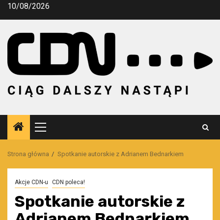
Przejdź
10/08/2026
do
treści
Menu
główne
Strona główna
Spotkanie autorskie z Adrianem Bednarkiem
Akcje CDN-u
CDN poleca!
Spotkanie autorskie z
Adrianem Bednarkiem