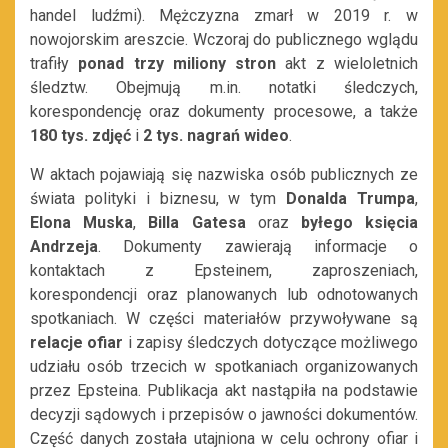
handel ludźmi). Mężczyzna zmarł w 2019 r. w
nowojorskim areszcie. Wczoraj do publicznego wglądu
trafiły
ponad trzy miliony stron
akt z wieloletnich
śledztw. Obejmują m.in. notatki śledczych,
korespondencję oraz dokumenty procesowe, a także
180 tys. zdjęć
i
2 tys. nagrań wideo
.
W aktach pojawiają się nazwiska osób publicznych ze
świata polityki i biznesu, w tym
Donalda Trumpa
,
Elona Muska
,
Billa Gatesa
oraz
byłego księcia
Andrzeja
. Dokumenty zawierają informacje o
kontaktach z Epsteinem, zaproszeniach,
korespondencji oraz planowanych lub odnotowanych
spotkaniach. W części materiałów przywoływane są
relacje
ofiar
i zapisy śledczych dotyczące możliwego
udziału osób trzecich w spotkaniach organizowanych
przez Epsteina. Publikacja akt nastąpiła na podstawie
decyzji sądowych i przepisów o jawności dokumentów.
Część danych została utajniona w celu ochrony ofiar i