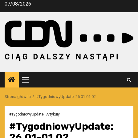
Przejdź
07/08/2026
do
treści
Menu
główne
Strona główna
#TygodniowyUpdate: 26.01-01.02
#TygodniowyUpdate
Artykuły
#TygodniowyUpdate:
26.01-01.02