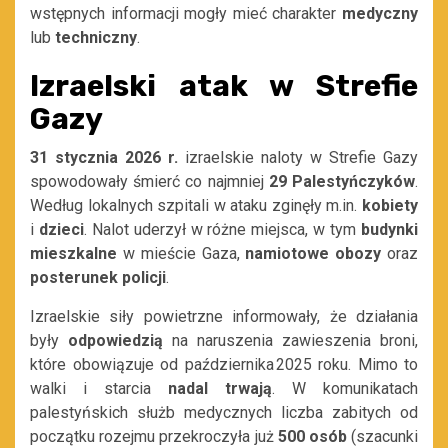
wstępnych informacji mogły mieć charakter
medyczny
lub
techniczny
.
Izraelski atak w Strefie
Gazy
31 stycznia 2026 r.
izraelskie naloty w Strefie Gazy
spowodowały śmierć co najmniej
29 Palestyńczyków
.
Według lokalnych szpitali w ataku zginęły m.in.
kobiety
i
dzieci
. Nalot uderzył w różne miejsca, w tym
budynki
mieszkalne
w mieście Gaza,
namiotowe
obozy
oraz
posterunek
policji
.
Izraelskie siły powietrzne informowały, że działania
były
odpowiedzią
na naruszenia zawieszenia broni,
które obowiązuje od października 2025 roku. Mimo to
walki i starcia
nadal
trwają
. W komunikatach
palestyńskich służb medycznych liczba zabitych od
początku rozejmu przekroczyła już
500 osób
(szacunki