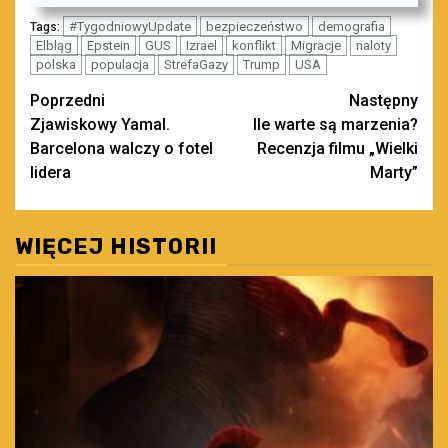
#TygodniowyUpdate
bezpieczeństwo
demografia
Tags:
Elbląg
Epstein
GUS
Izrael
konflikt
Migracje
naloty
polska
populacja
StrefaGazy
Trump
USA
Zobacz
Poprzedni
Następny
Zjawiskowy Yamal.
Ile warte są marzenia?
wpisy
Barcelona walczy o fotel
Recenzja filmu „Wielki
lidera
Marty”
WIĘCEJ HISTORII