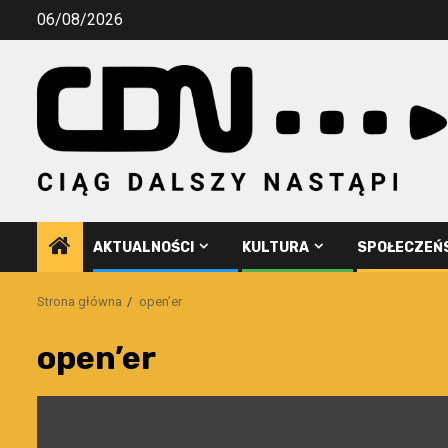
Przejdź
06/08/2026
do
treści
AKTUALNOŚCI
KULTURA
SPOŁECZEŃ
Strona główna
open’er
open’er