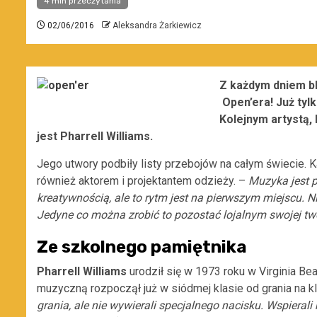
4 min przeczytania
02/06/2016
Aleksandra Żarkiewicz
Z każdym dniem b
Open’era! Już tylk
Kolejnym artystą, 
jest Pharrell Williams.
Jego utwory podbiły listy przebojów na całym świecie. 
również aktorem i projektantem odzieży. –
Muzyka jest p
kreatywnością, ale to rytm jest na pierwszym miejscu. 
Jedyne co można zrobić to pozostać lojalnym swojej t
Ze szkolnego pamiętnika
Pharrell Williams
urodził się w 1973 roku w Virginia Bea
muzyczną rozpoczął już w siódmej klasie od grania na
grania, ale nie wywierali specjalnego nacisku. Wspierali 