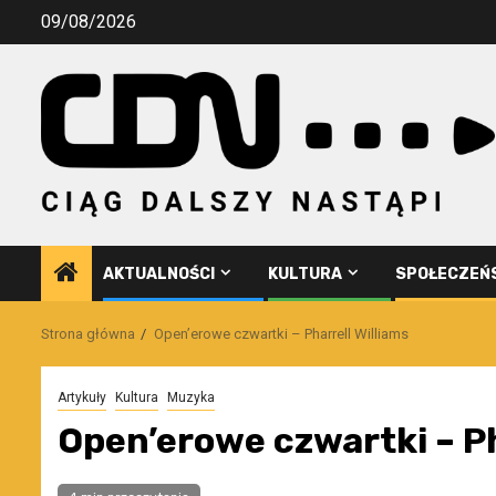
Przejdź
09/08/2026
do
treści
AKTUALNOŚCI
KULTURA
SPOŁECZEŃ
Strona główna
Open’erowe czwartki – Pharrell Williams
Artykuły
Kultura
Muzyka
Open’erowe czwartki – Ph