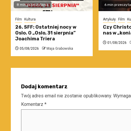
8 min przeczytania
6 min przeczyta
Film
Kultura
Artykuły
Film
Ku
26. SFF: Ostatniej nocy w
Czy Christo
Oslo. O „Oslo, 31 sierpnia”
nas w „koni
Joachima Triera
01/08/2026
05/08/2026
Maja Grabowska
Dodaj komentarz
Twój adres email nie zostanie opublikowany.
Wymagan
Komentarz
*