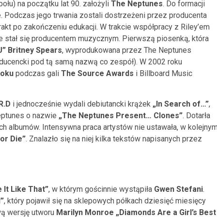
ołu) na początku lat 90. założyli
The Neptunes
. Do formacji
e. Podczas jego trwania zostali dostrzeżeni przez producenta
trakt po zakończeniu edukacji. W trakcie współpracy z Riley’em
kże stał się producentem muzycznym. Pierwszą piosenką, która
U”
Britney Spears
, wyprodukowana przez The Neptunes
roducencki pod tą samą nazwą co zespół). W 2002 roku
Roku
podczas gali
The Source Awards
i Billboard Music
R.D
i jednocześnie wydali debiutancki krążek
„In Search of…”
,
eptunes o nazwie
„The Neptunes Present… Clones”
. Dotarła
ch albumów. Intensywna praca artystów nie ustawała, w kolejny
 or Die”
. Znalazło się na niej kilka tekstów napisanych przez
 It Like That”
, w którym gościnnie wystąpiła
Gwen Stefani
.
”
, który pojawił się na sklepowych półkach dziesięć miesięcy
wą wersję utworu
Marilyn Monroe
„Diamonds Are a Girl’s Best