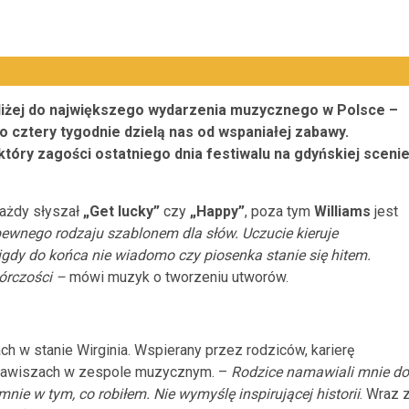
liżej do największego wydarzenia muzycznego w Polsce –
o cztery tygodnie dzielą nas od wspaniałej zabawy.
który zagości ostatniego dnia festiwalu na gdyńskiej sceni
Każdy słyszał
„Get lucky”
czy
„Happy”
, poza tym
Williams
jest
ewnego rodzaju szablonem dla słów. Uczucie kieruje
Nigdy do końca nie wiadomo czy piosenka stanie się hitem.
wórczości –
mówi muzyk o tworzeniu utworów.
ch w stanie Wirginia. Wspierany przez rodziców, karierę
 klawiszach w zespole muzycznym. –
Rodzice namawiali mnie do
mnie w tym, co robiłem. Nie wymyślę inspirującej historii
. Wraz 