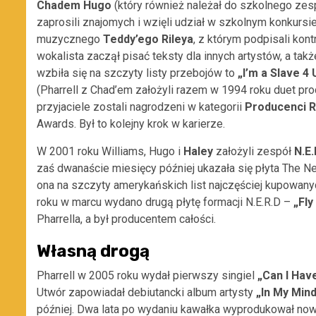
Chadem Hugo
(który również należał do szkolnego zesp
zaprosili znajomych i wzięli udział w szkolnym konkursi
muzycznego
Teddy’ego Rileya
, z którym podpisali kon
wokalista zaczął pisać teksty dla innych artystów, a ta
wzbiła się na szczyty listy przebojów to
„I’m a Slave 4 
(Pharrell z Chad’em założyli razem w 1994 roku duet p
przyjaciele zostali nagrodzeni w kategorii
Producenci 
Awards. Był to kolejny krok w karierze.
W 2001 roku Williams, Hugo i
Haley
założyli zespół
N.E.
zaś dwanaście miesięcy później ukazała się płyta The N
ona na szczyty amerykańskich list najczęściej kupowany
roku w marcu wydano drugą płytę formacji N.E.R.D –
„Fly
Pharrella, a był producentem całości.
Własną drogą
Pharrell w 2005 roku wydał pierwszy singiel
„Can I Have
Utwór zapowiadał debiutancki album artysty
„In My Mind
później. Dwa lata po wydaniu kawałka wyprodukował no