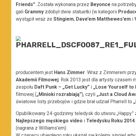
Friends”
. Została wykonana przez
Beyonce
na potrzeb
gali
Grammy
zdobył dwie statuetki (w kategorii
Produc
wystąpił wraz ze
Stingiem
,
Dave’em Matthewes’em
i
producentem jest
Hans Zimmer
. Wraz z Zimmerem pr
Akademii Filmowej
. Rok 2013 jest dla artysty czasem 
zespołu
Daft Punk –
„Get Lucky”
i
„Lose Yourself to
filmowej (
„Minioki rozrabiają”
), czyli
„Just a Cloud Aw
światowe listy przebojów i gdzie brał udział Pharrell to
„
Opublikowany 24-godzinny teledysk do utworu „Happy”
Najlepszego męskiego video
i
Teledysku Roku 2014
(nagrana z Williams’em).
W czerwcu ubiegłego roku ukazał się kolejny singiel art