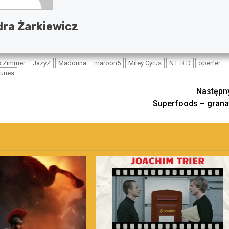
ra Żarkiewicz
 Zimmer
JazyZ
Madonna
maroon5
Miley Cyrus
N.E.R.D
open'er
tunes
Następn
Superfoods – grana