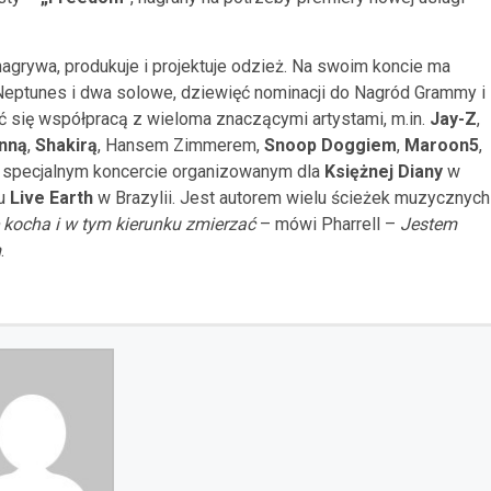
nagrywa, produkuje i projektuje odzież. Na swoim koncie ma
Neptunes i dwa solowe, dziewięć nominacji do Nagród Grammy i
ć się współpracą z wieloma znaczącymi artystami, m.in.
Jay-Z
,
nną
,
Shakirą
, Hansem Zimmerem,
Snoop Doggiem
,
Maroon5
,
w specjalnym koncercie organizowanym dla
Księżnej Diany
w
lu
Live Earth
w Brazylii. Jest autorem wielu ścieżek muzycznych
ę kocha i w tym kierunku zmierzać
– mówi Pharrell –
Jestem
m
.