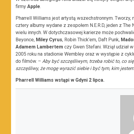
firmy
Apple
.
Pharrell Williams jest artystą wszechstronnym. Tworzy, 
cztery albumy wydane z zespołem N.E.R.D, jeden z The 
wielu innych. W dotychczasowej karierze może pochwali
Beyonce,
Miley Cyrus
, Robin Thick’em, Daft Punk,
Mado
Adamem Lambertem
czy Gwen Stefani. Wziął udział 
2005 roku na stadionie Wembley oraz w występie z cyk
do filmów. –
Aby być szczęśliwym, trzeba robić to, co si
szczęśliwy, że mogę wyrazić siebie i być tym, kim jeste
Pharrell Williams wstąpi w Gdyni 2 lipca.