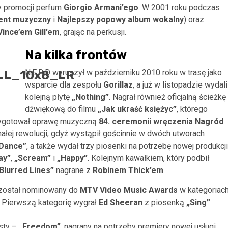
y promocji perfum
Giorgio Armani’ego
. W 2001 roku podczas
ent muzyczny
i
Najlepszy popowy album wokalny
) oraz
Vince’em Gill’em
, grając na perkusji.
Na kilka frontów
N.E.R.D wyruszył w październiku 2010 roku w trasę jako
wsparcie dla zespołu
Gorillaz
, a już w listopadzie wydali
kolejną płytę
„Nothing”
. Nagrał również oficjalną ścieżkę
dźwiękową do filmu
„Jak ukraść księżyc”
, którego
zygotował oprawę muzyczną
84. ceremonii wręczenia Nagród
małej rewolucji, gdyż wystąpił gościnnie w dwóch utworach
 Dance”
, a także wydał trzy piosenki na potrzebę nowej produkcji
ay”
,
„Scream”
i
„Happy”
. Kolejnym kawałkiem, który podbił
Blurred Lines”
nagrane z
Robinem Thick’em
.
 został nominowany do
MTV Video Music Awards
w kategoriac
. Pierwszą kategorię wygrał
Ed Sheeran
z piosenką
„Sing”
ysty –
„Freedom”
, nagrany na potrzeby premiery nowej usługi