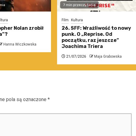
nia
7 min przeczytania
ltura
Film
Kultura
pher Nolan zrobił
26. SFF: Wrażliwość to nowy
a”?
punk. O „Reprise. Od
początku, raz jeszcze”
Hanna Wiczkowska
Joachima Triera
21/07/2026
Maja Grabowska
e pola są oznaczone
*