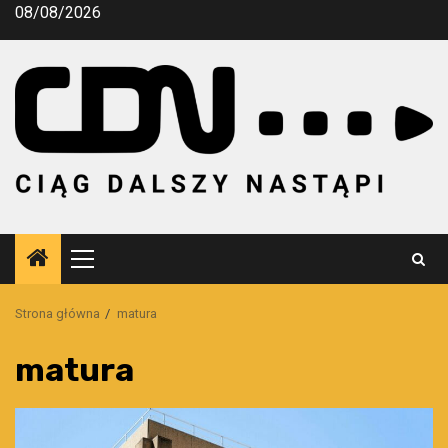
Przejdź
08/08/2026
do
treści
Menu
główne
Strona główna
matura
matura