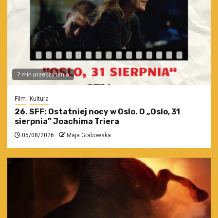
7 min przeczytania
Film
Kultura
26. SFF: Ostatniej nocy w Oslo. O „Oslo, 31
sierpnia” Joachima Triera
05/08/2026
Maja Grabowska