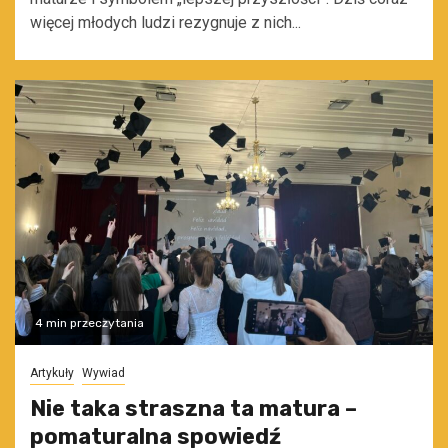
więcej młodych ludzi rezygnuje z nich...
4 min przeczytania
Artykuły
Wywiad
Nie taka straszna ta matura –
pomaturalna spowiedź