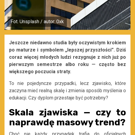
Fot. Unsplash / autor: 0xk
Jeszcze niedawno studia były oczywistym krokiem
po maturze i symbolem „lepszej przyszłości”. Dziś
coraz więcej młodych ludzi rezygnuje z nich już po
pierwszym semestrze albo roku — często bez
większego poczucia straty.
To nie pojedyncze przypadki, lecz zjawisko, które
zaczyna mieć realną skalę i zmienia sposób myślenia o
edukacji. Czy dyplom przestaje być potrzebny?
Skala zjawiska — czy to
naprawdę masowy trend?
Choć nie każdy przypadek trafia do oficjalnych