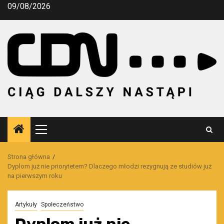
Przejdź
09/08/2026
do
treści
Menu
główne
Strona główna
Dyplom już nie priorytetem? Dlaczego młodzi rezygnują ze studiów już
na pierwszym roku
Artykuły
Społeczeństwo