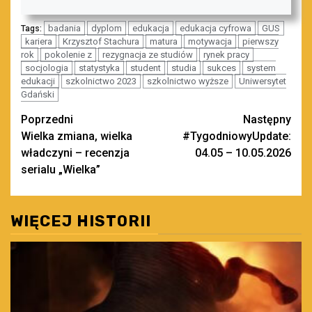
badania
dyplom
edukacja
edukacja cyfrowa
GUS
Tags:
kariera
Krzysztof Stachura
matura
motywacja
pierwszy
rok
pokolenie z
rezygnacja ze studiów
rynek pracy
socjologia
statystyka
student
studia
sukces
system
edukacji
szkolnictwo 2023
szkolnictwo wyższe
Uniwersytet
Gdański
Zobacz
Poprzedni
Następny
Wielka zmiana, wielka
#TygodniowyUpdate:
wpisy
władczyni – recenzja
04.05 – 10.05.2026
serialu „Wielka”
WIĘCEJ HISTORII