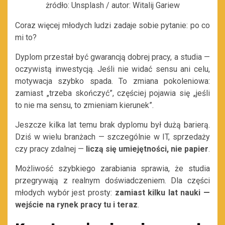
żródło: Unsplash / autor: Witalij Gariew
Coraz więcej młodych ludzi zadaje sobie pytanie: po co
mi to?
Dyplom przestał być gwarancją dobrej pracy, a studia —
oczywistą inwestycją. Jeśli nie widać sensu ani celu,
motywacja szybko spada. To zmiana pokoleniowa:
zamiast „trzeba skończyć”, częściej pojawia się „jeśli
to nie ma sensu, to zmieniam kierunek”.
Jeszcze kilka lat temu brak dyplomu był dużą barierą.
Dziś w wielu branżach — szczególnie w IT, sprzedaży
czy pracy zdalnej —
liczą się umiejętności, nie papier
.
Możliwość szybkiego zarabiania sprawia, że studia
przegrywają z realnym doświadczeniem. Dla części
młodych wybór jest prosty:
zamiast kilku lat nauki —
wejście na rynek pracy tu i teraz
.